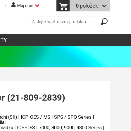
0
položek
Můj účet
KTY
r (21-809-2839)
achi (SII) | ICP-OES / MS | SPS / SPQ Series |
ial
madzu | ICP-OES | 7000, 8000, 9000, 9800 Series |