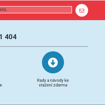
1 404
Rady a návody ke
te
stažení zdarma