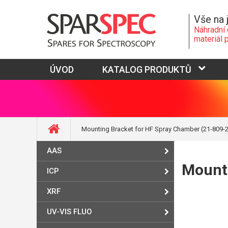
Vše na 
Náhradní 
materiál 
ÚVOD
KATALOG PRODUKTŮ
Mounting Bracket for HF Spray Chamber (21-809-
AAS
Mounti
ICP
XRF
UV-VIS FLUO