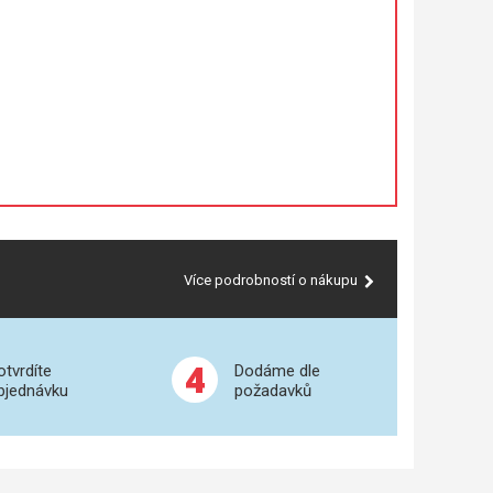
Více podrobností o nákupu
4
otvrdíte
Dodáme dle
bjednávku
požadavků