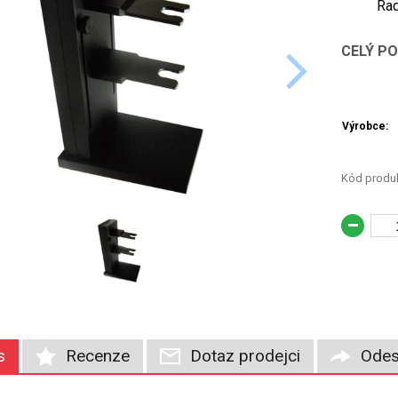
Rad
CELÝ P
Výrobce:
Kód produk
s
Recenze
Dotaz prodejci
Odes