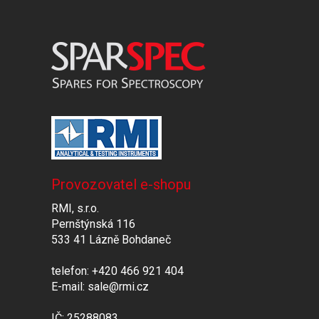
Provozovatel e-shopu
RMI, s.r.o.
Pernštýnská 116
533 41 Lázně Bohdaneč
telefon: +420 466 921 404
E-mail: sale@rmi.cz
IČ: 25288083