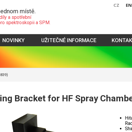
CZ
EN
jednom místě.
díly a spotřební
pro spektroskopii a SPM.
NOVINKY
UŽITEČNÉ INFORMACE
KONTA
2839)
ng Bracket for HF Spray Chambe
Hit
Rad
Shi