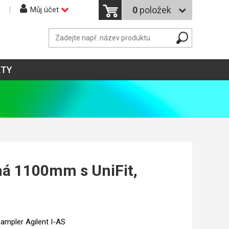
0
položek
Můj účet
KTY
há 1100mm s UniFit,
ampler Agilent I-AS