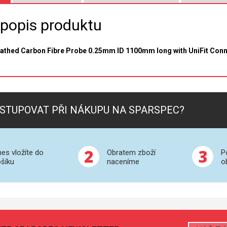
 popis produktu
thed Carbon Fibre Probe 0.25mm ID 1100mm long with UniFit Connec
STUPOVAT PŘI NÁKUPU NA SPARSPEC?
2
3
es vložíte do
Obratem zboží
P
šíku
naceníme
o