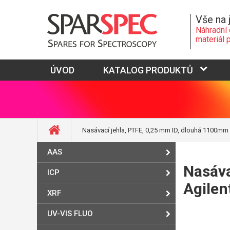
Vše na 
Náhradní 
materiál 
ÚVOD
KATALOG PRODUKTŮ
Nasávací jehla, PTFE, 0,25 mm ID, dlouhá 1100mm s
AAS
Nasáva
ICP
Agilen
XRF
UV-VIS FLUO