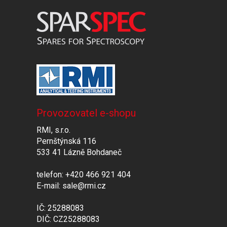
Provozovatel e-shopu
RMI, s.r.o.
Pernštýnská 116
533 41 Lázně Bohdaneč
telefon: +420 466 921 404
E-mail: sale@rmi.cz
IČ: 25288083
DIČ: CZ25288083