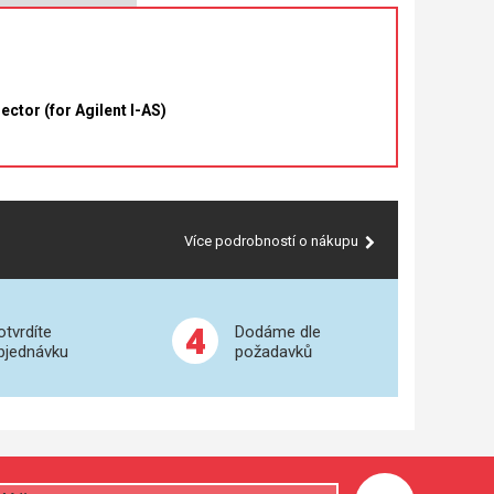
tor (for Agilent I-AS)
Více podrobností o nákupu
4
otvrdíte
Dodáme dle
bjednávku
požadavků