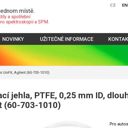
CZ
EN
jednom místě.
díly a spotřební
pro spektroskopii a SPM.
NOVINKY
UŽITEČNÉ INFORMACE
KONTA
 UniFit, Agilent (60-703-1010)
cí jehla, PTFE, 0,25 mm ID, dlou
t (60-703-1010)
Pro autos