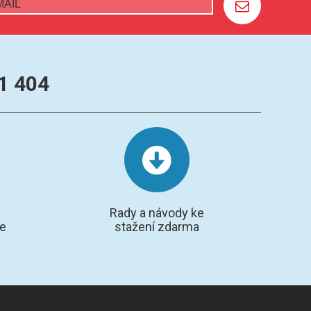
1 404
Rady a návody ke
te
stažení zdarma