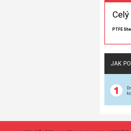
Celý
PTFE Shea
JAK PO
1
Dn
ko