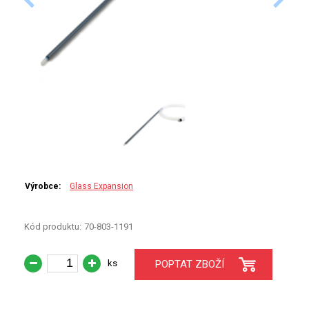
PERKINELMER
SHIMADZU
TELEDYNE LEEMAN
HORIBA (JOBIN YVONE)
GBC
ANALYTIK JENA
Výrobce:
Glass Expansion
HADIČKY
Kód produktu:
70-803-1191
STANDARDY
ks
POPTAT ZBOŽÍ
SPECIÁLNÍ APLIKACE
APLIKACE CETAC