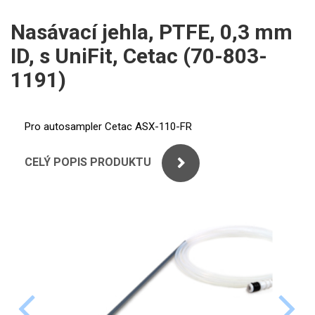
ICP
PERKINELMER
Nasávací jehla, PTFE, 0,3 mm
XRF
ID, s UniFit, Cetac (70-803-
SHIMADZU
UV-VIS FLUO
1191)
THERMO ELECTRON (UNICAM)
Příprava vzorků
ANALYTIK JENA
Pro autosampler Cetac ASX-110-FR
MS/SPM
STANDARDY
CELÝ POPIS PRODUKTU
ICP
AGILENT
THERMO
SPECTRO