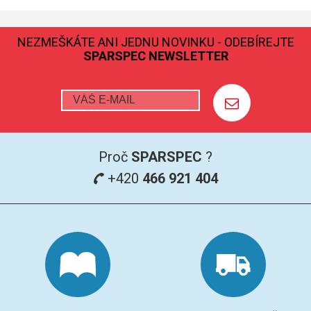
GRAFITOVÉ KELÍMKY
NEZMEŠKÁTE ANI JEDNU NOVINKU - ODEBÍREJTE
SPARSPEC NEWSLETTER
MS/SPM
PŘÍSLUŠENSTVÍ PRO MS
AFM SONDY
Proč
SPARSPEC
?
SUBSTRÁTY
+420
466 921 404
SNOM
KALIBRACE
TERS
RAMAN