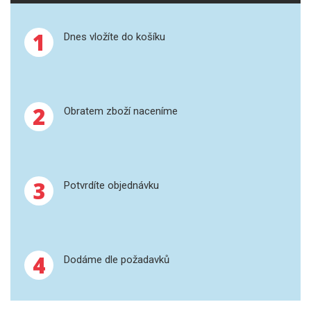
SPEKTROFOTOMETRY
1
Dnes vložíte do košíku
KYVETY
PŘÍPRAVA VZORKŮ
OTEVŘENÝ ROZKLAD
2
Obratem zboží naceníme
MIKROVLNNÝ ROZKLAD
TLAKOVÉ AUTOKLÁVY
3
Potvrdíte objednávku
REAKČNÍ AUTOKLÁVY
TAVENÍ
4
Dodáme dle požadavků
LISOVÁNÍ
SPEX MLETÍ