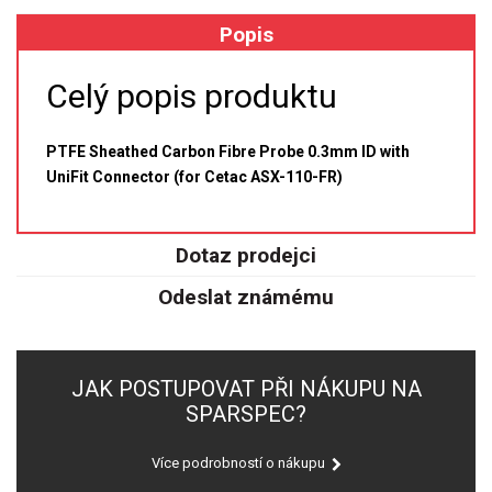
Popis
XRF
Celý popis produktu
FÓLIE XRF
VZORKOVNICE XRF
PTFE Sheathed Carbon Fibre Probe 0.3mm ID with
UniFit Connector (for Cetac ASX-110-FR)
TAVENÍ
Dotaz prodejci
LISOVÁNÍ
Odeslat známému
STANDARDNÍ ROZTOKY A RM
UV-VIS FLUO
JAK POSTUPOVAT PŘI NÁKUPU NA
DETEKTORY HPLC
SPARSPEC?
VÝBOJKY PRO UV/VIS
Více podrobností o nákupu