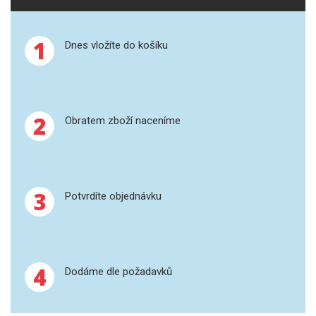
SPEKTROFOTOMETRY
1
KYVETY
Dnes vložíte do košíku
PŘÍPRAVA VZORKŮ
OTEVŘENÝ ROZKLAD
2
Obratem zboží naceníme
MIKROVLNNÝ ROZKLAD
TLAKOVÉ AUTOKLÁVY
3
Potvrdíte objednávku
REAKČNÍ AUTOKLÁVY
TAVENÍ
4
Dodáme dle požadavků
LISOVÁNÍ
SPEX MLETÍ