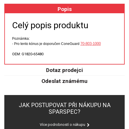
Popis
XRF
Celý popis produktu
FÓLIE XRF
VZORKOVNICE XRF
Poznámka:
70-803-1000
- Pro tento kónus je doporučen ConeGuard
TAVENÍ
OEM: G1820-65480
LISOVÁNÍ
Dotaz prodejci
Odeslat známému
STANDARDNÍ ROZTOKY A RM
UV-VIS FLUO
JAK POSTUPOVAT PŘI NÁKUPU NA
DETEKTORY HPLC
SPARSPEC?
VÝBOJKY PRO UV/VIS
Více podrobností o nákupu