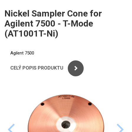
ICP
PERKINELMER
Nickel Sampler Cone for
XRF
Agilent 7500 - T-Mode
SHIMADZU
UV-VIS FLUO
(AT1001T-Ni)
THERMO ELECTRON (UNICAM)
Příprava vzorků
ANALYTIK JENA
Agilent 7500
MS/SPM
STANDARDY
CELÝ POPIS PRODUKTU
ICP
AGILENT
THERMO
SPECTRO