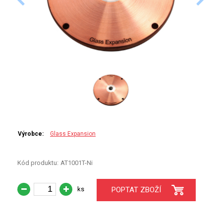
PERKINELMER
SHIMADZU
TELEDYNE LEEMAN
HORIBA (JOBIN YVONE)
GBC
ANALYTIK JENA
Výrobce:
Glass Expansion
HADIČKY
Kód produktu:
AT1001T-Ni
STANDARDY
ks
POPTAT ZBOŽÍ
SPECIÁLNÍ APLIKACE
APLIKACE CETAC