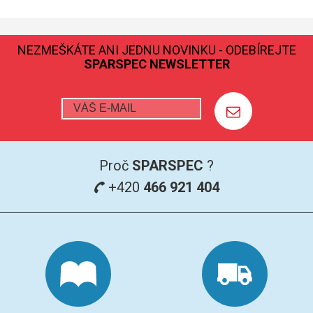
GRAFITOVÉ KELÍMKY
NEZMEŠKÁTE ANI JEDNU NOVINKU - ODEBÍREJTE
MS/SPM
SPARSPEC NEWSLETTER
PŘÍSLUŠENSTVÍ PRO MS
AFM SONDY
SUBSTRÁTY
Proč
SPARSPEC
?
+420
466 921 404
SNOM
KALIBRACE
TERS
RAMAN