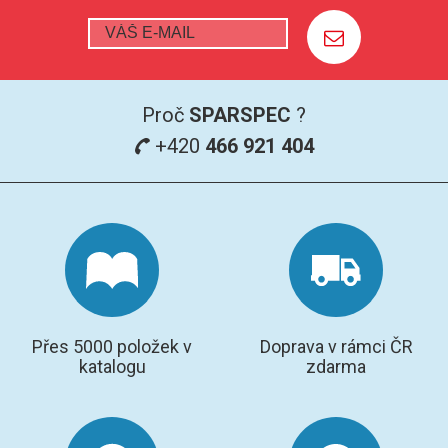
GRAFITOVÉ KELÍMKY
MS/SPM
Proč
SPARSPEC
?
PŘÍSLUŠENSTVÍ PRO MS
+420
466 921 404
AFM SONDY
SUBSTRÁTY
SNOM
KALIBRACE
Přes 5000 položek v
Doprava v rámci ČR
katalogu
zdarma
TERS
RAMAN