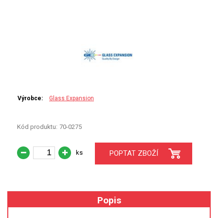
PERKINELMER
SHIMADZU
TELEDYNE LEEMAN
HORIBA (JOBIN YVONE)
GBC
Výrobce:
Glass Expansion
ANALYTIK JENA
Kód produktu:
70-0275
HADIČKY
ks
POPTAT ZBOŽÍ
STANDARDY
SPECIÁLNÍ APLIKACE
Popis
APLIKACE CETAC