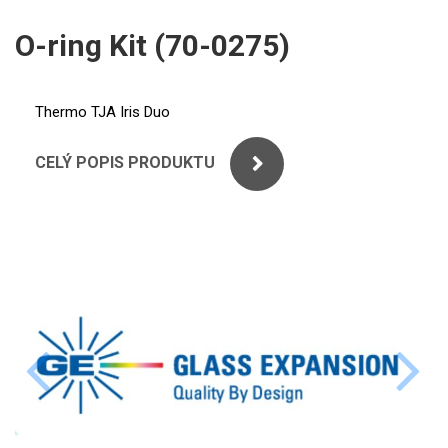
ICP
PERKINELMER
O-ring Kit (70-0275)
XRF
SHIMADZU
UV-VIS FLUO
Thermo TJA Iris Duo
THERMO ELECTRON (UNICAM)
Příprava vzorků
CELÝ POPIS PRODUKTU
ANALYTIK JENA
MS/SPM
STANDARDY
ICP
AGILENT
THERMO
SPECTRO