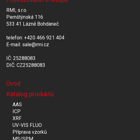
RMI, s.r.o.
Pernštýnská 116
533 41 Lázně Bohdaneč
telefon: +420 466 921 404
E-mail: sale@rmi.cz
IČ: 25288083
DIČ: CZ25288083
Úvod
Katalog produktů
AAS
ICP
XRF
UV-VIS FLUO
Příprava vzorků
MS/SPM