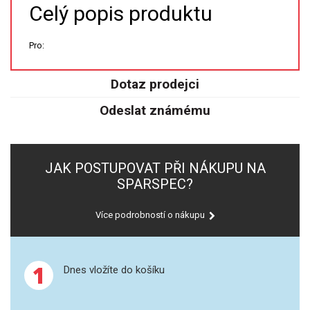
Celý popis produktu
XRF
Pro:
FÓLIE XRF
Dotaz prodejci
VZORKOVNICE XRF
Odeslat známému
TAVENÍ
LISOVÁNÍ
JAK POSTUPOVAT PŘI NÁKUPU NA
SPARSPEC?
STANDARDNÍ ROZTOKY A RM
Více podrobností o nákupu
UV-VIS FLUO
DETEKTORY HPLC
1
Dnes vložíte do košíku
VÝBOJKY PRO UV/VIS