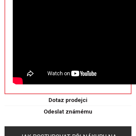
SPEKTROFOTOMETRY
KYVETY
PŘÍPRAVA VZORKŮ
OTEVŘENÝ ROZKLAD
MIKROVLNNÝ ROZKLAD
TLAKOVÉ AUTOKLÁVY
REAKČNÍ AUTOKLÁVY
Dotaz prodejci
TAVENÍ
Odeslat známému
LISOVÁNÍ
SPEX MLETÍ