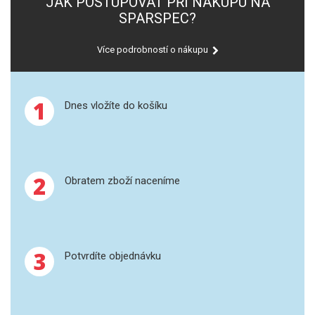
JAK POSTUPOVAT PŘI NÁKUPU NA
SPARSPEC?
GRAFITOVÉ KELÍMKY
Více podrobností o nákupu
MS/SPM
PŘÍSLUŠENSTVÍ PRO MS
1
Dnes vložíte do košíku
AFM SONDY
SUBSTRÁTY
2
Obratem zboží naceníme
SNOM
KALIBRACE
3
Potvrdíte objednávku
TERS
RAMAN