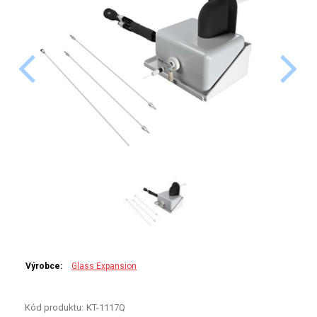
PERKINELMER
SHIMADZU
TELEDYNE LEEMAN
HORIBA (JOBIN YVONE)
GBC
ANALYTIK JENA
HADIČKY
STANDARDY
Výrobce:
Glass Expansion
SPECIÁLNÍ APLIKACE
Kód produktu:
KT-1117Q
APLIKACE CETAC