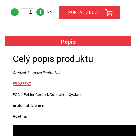
ks
POPTAT ZBOŽÍ
XRF
FÓLIE XRF
Popis
VZORKOVNICE XRF
TAVENÍ
Celý popis produktu
LISOVÁNÍ
Obrázek je pouze ilustrativní.
PROSPEKT
STANDARDNÍ ROZTOKY A RM
PCC = Peltier Cooled/Controlled Cyclonic
UV-VIS FLUO
materiál:
křemen
DETEKTORY HPLC
Včetně:
VÝBOJKY PRO UV/VIS