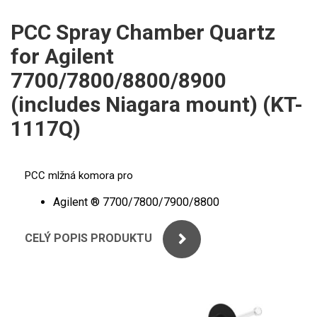
ICP
PERKINELMER
PCC Spray Chamber Quartz
XRF
for Agilent
SHIMADZU
UV-VIS FLUO
7700/7800/8800/8900
THERMO ELECTRON (UNICAM)
(includes Niagara mount) (KT-
Příprava vzorků
1117Q)
ANALYTIK JENA
MS/SPM
STANDARDY
PCC mlžná komora pro
ICP
Agilent ® 7700/7800/7900/8800
AGILENT
CELÝ POPIS PRODUKTU
THERMO
SPECTRO