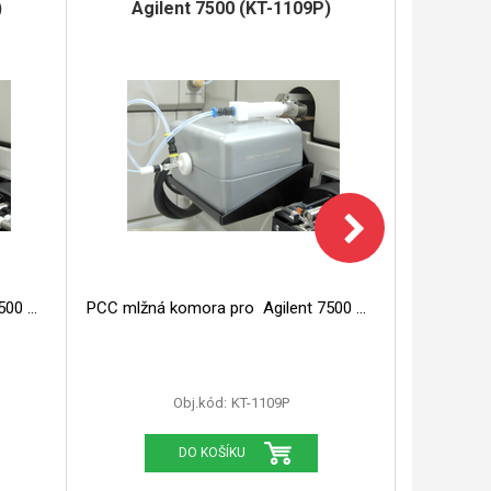
)
Agilent 7500 (KT-1109P)
ilent 7500
PCC mlžná komora pro Agilent 7500
Obj.kód:
KT-1109P
DO KOŠÍKU