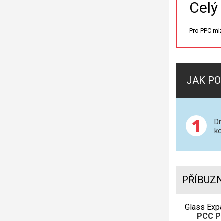
Celý
Pro PPC m
JAK PO
1
Dn
ko
PŘÍBUZ
Glass Exp
PCC P