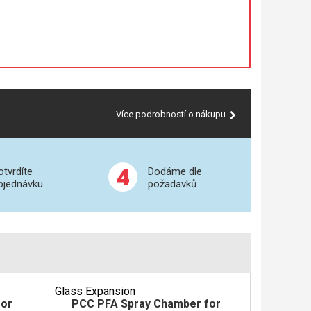
Více podrobností o nákupu
4
otvrdíte
Dodáme dle
bjednávku
požadavků
Glass Expansion
for
PCC PFA Spray Chamber for