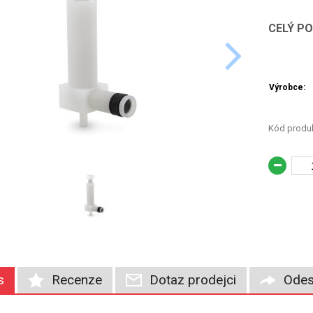
CELÝ P
Výrobce:
Kód produk
s
Recenze
Dotaz prodejci
Odes