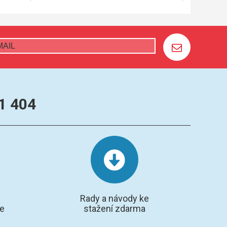
1 404
Rady a návody ke
te
stažení zdarma