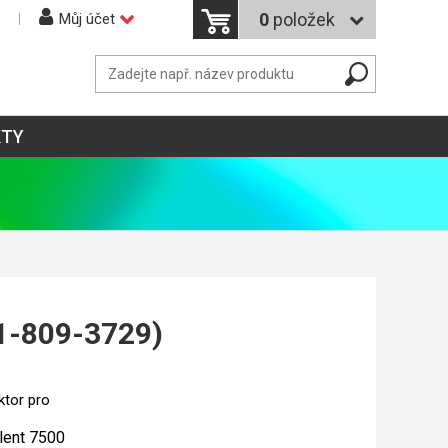
0
položek
Můj účet
KTY
21-809-3729)
ktor pro
lent 7500