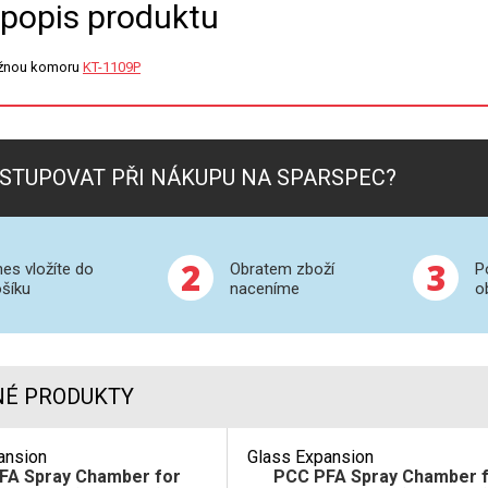
 popis produktu
lžnou komoru
KT-1109P
STUPOVAT PŘI NÁKUPU NA SPARSPEC?
2
3
es vložíte do
Obratem zboží
P
šíku
naceníme
o
NÉ PRODUKTY
ansion
Glass Expansion
FA Spray Chamber for
PCC PFA Spray Chamber 