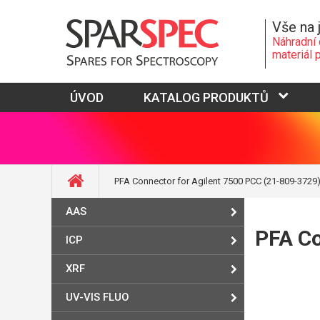
Vše na 
Náhradní 
materiál 
ÚVOD
KATALOG PRODUKTŮ
PFA Connector for Agilent 7500 PCC (21-809-3729
AAS
PFA Co
ICP
XRF
UV-VIS FLUO