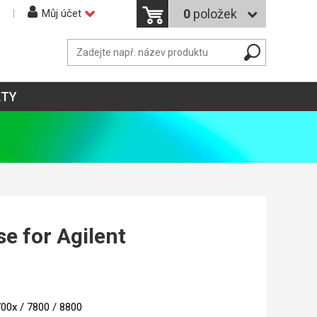
0
položek
Můj účet
KTY
e for Agilent
700x / 7800 / 8800