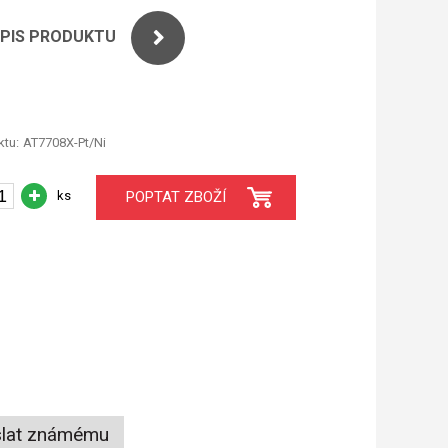
OPIS PRODUKTU
tu:
AT7708X-Pt/Ni
ks
POPTAT ZBOŽÍ
lat známému