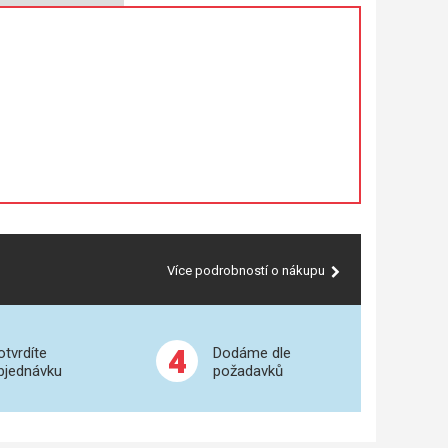
Více podrobností o nákupu
4
otvrdíte
Dodáme dle
bjednávku
požadavků