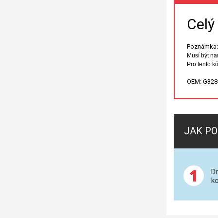
Celý
Poznámka:
Musí být n
Pro tento 
OEM: G328
JAK PO
1
Dn
ko