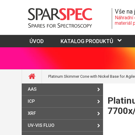
Vše na 
Náhradní 
materiál 
ÚVOD
KATALOG PRODUKTŮ
Platinum Skimmer Cone with Nickel Base for Agil
AAS
Platin
ICP
7700x
XRF
UV-VIS FLUO