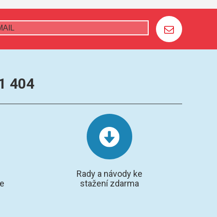
1 404
Rady a návody ke
te
stažení zdarma