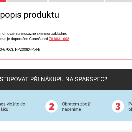
 popis produktu
amontován na mosazné skimmer základně.
kónus je doporučen ConeGuard
70-803-1008
.
0-67063, HP2008X-Pt/Ni
STUPOVAT PŘI NÁKUPU NA SPARSPEC?
2
3
es vložíte do
Obratem zboží
P
šíku
naceníme
o