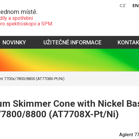
CZ
EN
jednom místě.
díly a spotřební
pro spektroskopii a SPM.
NOVINKY
UŽITEČNÉ INFORMACE
KONTA
ent 7700x/7800/8800 (AT7708X-Pt/Ni)
um Skimmer Cone with Nickel Bas
/7800/8800 (AT7708X-Pt/Ni)
Agilent 7