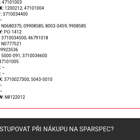
:
47101003
K:
1200212; 47101004
:
3710034400
–
:
N0680375; 09908585; 8003-0459; 9908585
Y:
PO-1412
:
3710034500; 46791018
:
N0777521
9923536
:
5000-091; 3710034600
47101005
:
–
:
–
K:
3710027300; 5043-0010
–
–
W:
N8122012
STUPOVAT PŘI NÁKUPU NA SPARSPEC?