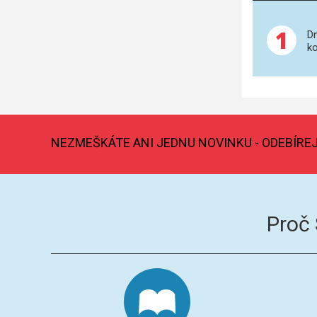
1
Dn
ko
NEZMEŠKÁTE ANI JEDNU NOVINKU - ODEBÍRE
Proč