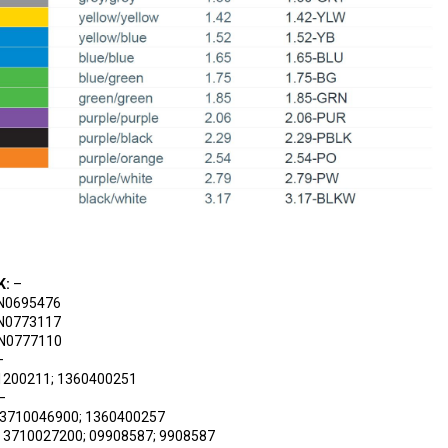
K:
–
N0695476
N0773117
N0777110
–
200211; 1360400251
–
3710046900; 1360400257
:
3710027200; 09908587; 9908587