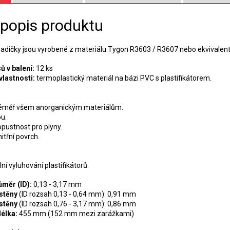
 popis produktu
adičky jsou vyrobené z materiálu Tygon R3603 / R3607 nebo ekvivalent
ů v balení:
12 ks
vlastnosti:
termoplastický materiál na bázi PVC s plastifikátorem.
téměř všem anorganickým materiálům.
ou.
opustnost pro plyny.
nitřní povrch.
lní vyluhování plastifikátorů.
ůměr (ID):
0,13 - 3,17 mm
stěny
(ID
rozsah
0,13 - 0,64 mm): 0,91 mm
stěny
(ID
rozsah
0,76 - 3,17 mm): 0,86 mm
élka:
455 mm (152 mm mezi zarážkami)