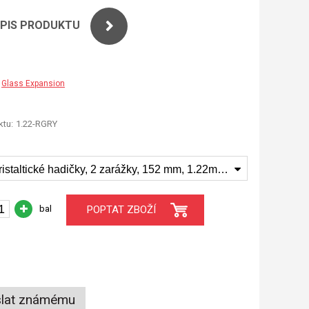
OPIS PRODUKTU
Glass Expansion
tu:
1.22-RGRY
PVC peristaltické hadičky, 2 zarážky, 152 mm, 1.22mm ID červená/šedá 1.22-RGRY
bal
POPTAT ZBOŽÍ
lat známému