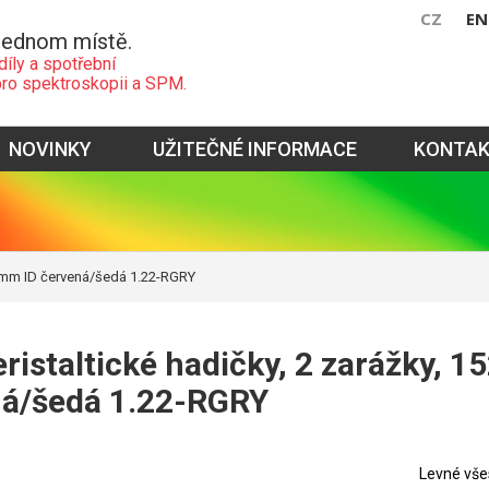
CZ
EN
jednom místě.
díly a spotřební
pro spektroskopii a SPM.
NOVINKY
UŽITEČNÉ INFORMACE
KONTA
22mm ID červená/šedá 1.22-RGRY
ristaltické hadičky, 2 zarážky, 
ná/šedá 1.22-RGRY
Levné vše