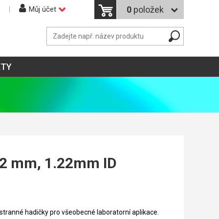
0
položek
Můj účet
KTY
152 mm, 1.22mm ID
stranné hadičky pro všeobecné laboratorní aplikace.