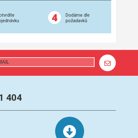
4
otvrdíte
Dodáme dle
bjednávku
požadavků
1 404