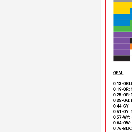
OEM:
0.13-OBL
0.19-OR:
0.25-OB:
0.38-OG:
0.44-GY:
0.51-OY:
1
0.57-WY:
0.64-OW:
0.76-BLK