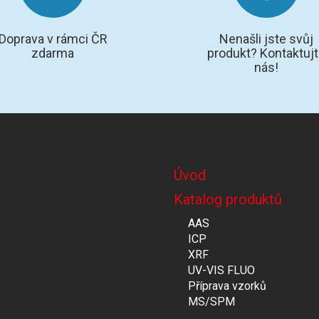
Doprava v rámci ČR
Nenašli jste svůj
zdarma
produkt? Kontaktuj
nás!
Úvod
Katalog produktů
AAS
ICP
XRF
UV-VIS FLUO
Příprava vzorků
MS/SPM