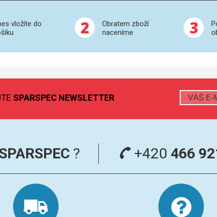
2
3
es vložíte do
Obratem zboží
P
šíku
naceníme
o
JTE
SPARSPEC NEWSLETTER
SPARSPEC
?
+420
466 92