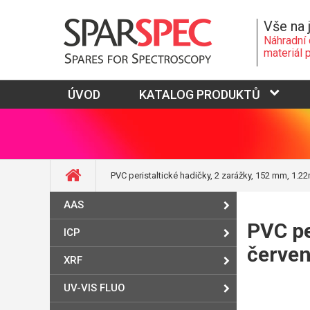
Vše na 
Náhradní 
materiál 
ÚVOD
KATALOG PRODUKTŮ
PVC peristaltické hadičky, 2 zarážky, 152 mm, 1.
AAS
PVC pe
ICP
červe
XRF
UV-VIS FLUO