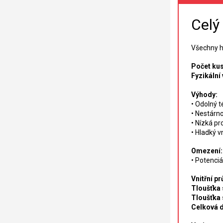
Celý
Všechny h
Počet kus
Fyzikální 
Výhody:
• Odolný 
• Nestárn
• Nízká pr
• Hladký v
Omezení:
• Potenciá
Vnitřní pr
Tloušťka 
Tloušťka 
Celková d