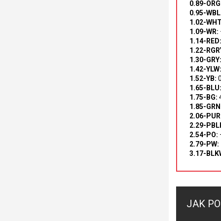
0.89-ORG
0.95-WBL
1.02-WHT
1.09-WR:
1.14-RED
1.22-RGR
1.30-GRY
1.42-YLW
1.52-YB:
0
1.65-BLU
1.75-BG:
1.85-GRN
2.06-PUR
2.29-PBL
2.54-PO:
2.79-PW:
3.17-BLK
JAK PO