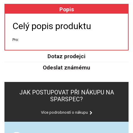
Popis
XRF
Celý popis produktu
FÓLIE XRF
Pro:
VZORKOVNICE XRF
TAVENÍ
Dotaz prodejci
Odeslat známému
LISOVÁNÍ
STANDARDNÍ ROZTOKY A RM
JAK POSTUPOVAT PŘI NÁKUPU NA
UV-VIS FLUO
SPARSPEC?
DETEKTORY HPLC
Více podrobností o nákupu
VÝBOJKY PRO UV/VIS