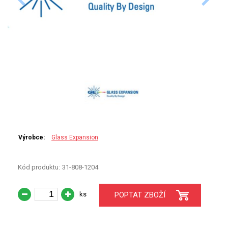
PERKINELMER
SHIMADZU
TELEDYNE LEEMAN
HORIBA (JOBIN YVONE)
GBC
ANALYTIK JENA
Výrobce:
Glass Expansion
HADIČKY
Kód produktu:
31-808-1204
STANDARDY
ks
POPTAT ZBOŽÍ
SPECIÁLNÍ APLIKACE
APLIKACE CETAC