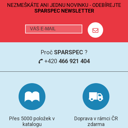
NEZMEŠKÁTE ANI JEDNU NOVINKU - ODEBÍREJTE
SPARSPEC NEWSLETTER
GRAFITOVÉ KELÍMKY
MS/SPM
PŘÍSLUŠENSTVÍ PRO MS
Proč
SPARSPEC
?
AFM SONDY
+420
466 921 404
SUBSTRÁTY
SNOM
KALIBRACE
TERS
Přes 5000 položek v
Doprava v rámci ČR
RAMAN
katalogu
zdarma