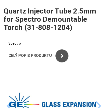
ICP
PERKINELMER
Quartz Injector Tube 2.5mm
XRF
for Spectro Demountable
SHIMADZU
UV-VIS FLUO
Torch (31-808-1204)
THERMO ELECTRON (UNICAM)
Příprava vzorků
ANALYTIK JENA
Spectro
MS/SPM
STANDARDY
CELÝ POPIS PRODUKTU
ICP
AGILENT
THERMO
SPECTRO