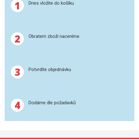
1
Dnes vložíte do košíku
SPEKTROFOTOMETRY
KYVETY
PŘÍPRAVA VZORKŮ
2
Obratem zboží naceníme
OTEVŘENÝ ROZKLAD
MIKROVLNNÝ ROZKLAD
3
Potvrdíte objednávku
TLAKOVÉ AUTOKLÁVY
REAKČNÍ AUTOKLÁVY
4
Dodáme dle požadavků
TAVENÍ
LISOVÁNÍ
SPEX MLETÍ