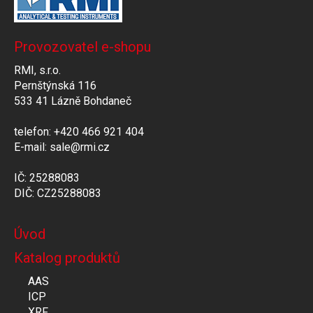
Provozovatel e-shopu
RMI, s.r.o.
Pernštýnská 116
533 41 Lázně Bohdaneč
telefon: +420 466 921 404
E-mail: sale@rmi.cz
IČ: 25288083
DIČ: CZ25288083
Úvod
Katalog produktů
AAS
ICP
XRF