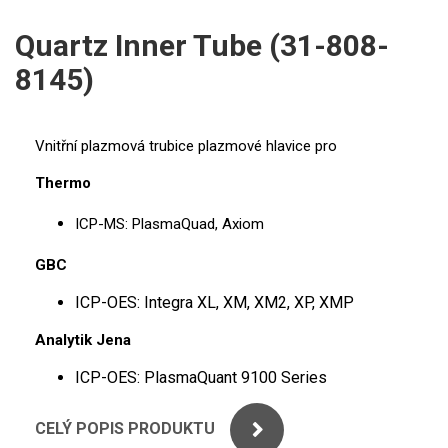
ICP
PERKINELMER
Quartz Inner Tube (31-808-
XRF
8145)
SHIMADZU
UV-VIS FLUO
THERMO ELECTRON (UNICAM)
Příprava vzorků
Vnitřní plazmová trubice plazmové hlavice pro
ANALYTIK JENA
MS/SPM
Thermo
STANDARDY
ICP-MS: PlasmaQuad, Axiom
GBC
ICP
ICP-OES: Integra XL, XM, XM2, XP, XMP
AGILENT
Analytik Jena
THERMO
ICP-OES: PlasmaQuant 9100 Series
SPECTRO
CELÝ POPIS PRODUKTU