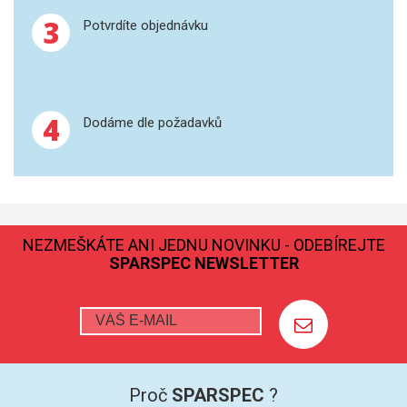
3
Potvrdíte objednávku
GRAFITOVÉ KELÍMKY
MS/SPM
4
PŘÍSLUŠENSTVÍ PRO MS
Dodáme dle požadavků
AFM SONDY
SUBSTRÁTY
NEZMEŠKÁTE ANI JEDNU NOVINKU - ODEBÍREJTE
SNOM
SPARSPEC NEWSLETTER
KALIBRACE
TERS
RAMAN
Proč
SPARSPEC
?