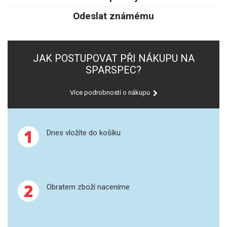
SPEKTROFOTOMETRY
Odeslat známému
KYVETY
PŘÍPRAVA VZORKŮ
JAK POSTUPOVAT PŘI NÁKUPU NA
SPARSPEC?
OTEVŘENÝ ROZKLAD
Více podrobností o nákupu
MIKROVLNNÝ ROZKLAD
TLAKOVÉ AUTOKLÁVY
1
Dnes vložíte do košíku
REAKČNÍ AUTOKLÁVY
TAVENÍ
2
Obratem zboží naceníme
LISOVÁNÍ
SPEX MLETÍ