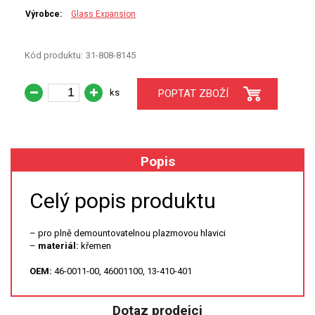
Výrobce:
Glass Expansion
XRF
Kód produktu:
31-808-8145
FÓLIE XRF
ks
POPTAT ZBOŽÍ
VZORKOVNICE XRF
TAVENÍ
Popis
LISOVÁNÍ
Celý popis produktu
STANDARDNÍ ROZTOKY A RM
UV-VIS FLUO
– pro plně demountovatelnou plazmovou hlavici
–
materiál:
křemen
DETEKTORY HPLC
OEM:
46-0011-00, 46001100, 13-410-401
VÝBOJKY PRO UV/VIS
Dotaz prodejci