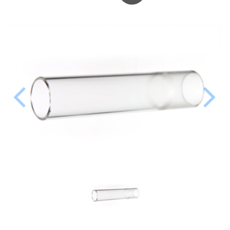
PERKINELMER
SHIMADZU
TELEDYNE LEEMAN
HORIBA (JOBIN YVONE)
GBC
ANALYTIK JENA
HADIČKY
STANDARDY
SPECIÁLNÍ APLIKACE
APLIKACE CETAC