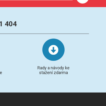
1 404
Rady a návody ke
te
stažení zdarma