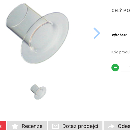
CELÝ P
Výrobce:
Kód produk
s
Recenze
Dotaz prodejci
Odes