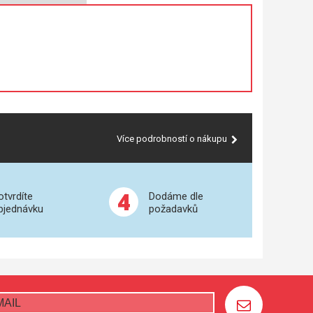
Více podrobností o nákupu
4
otvrdíte
Dodáme dle
bjednávku
požadavků