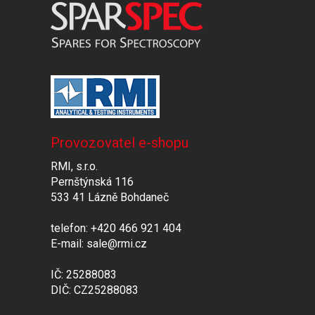
Provozovatel e-shopu
RMI, s.r.o.
Pernštýnská 116
533 41 Lázně Bohdaneč
telefon: +420 466 921 404
E-mail: sale@rmi.cz
IČ: 25288083
DIČ: CZ25288083