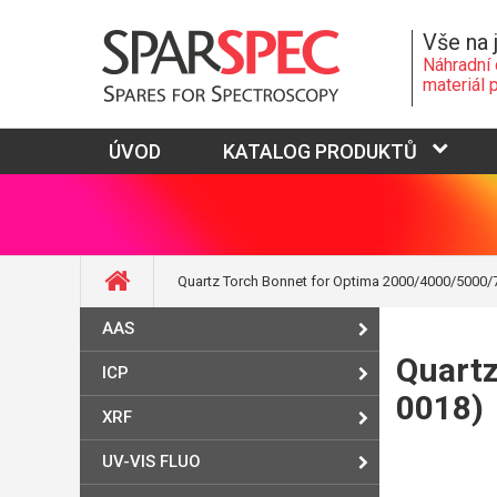
Vše na 
Náhradní 
materiál 
ÚVOD
KATALOG PRODUKTŮ
Quartz Torch Bonnet for Optima 2000/4000/5000/
AAS
Quartz
ICP
0018)
XRF
UV-VIS FLUO