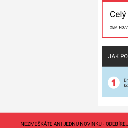
Celý
OEM: N077
JAK PO
1
Dn
ko
NEZMEŠKÁTE ANI JEDNU NOVINKU - ODEBÍRE