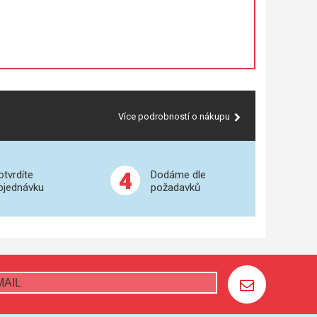
Více podrobností o nákupu
4
otvrdíte
Dodáme dle
bjednávku
požadavků