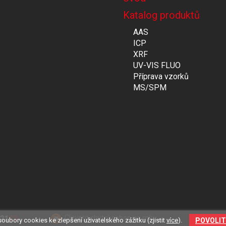
Katalog produktů
AAS
ICP
XRF
UV-VIS FLUO
Příprava vzorků
MS/SPM
Clevero
chytrý eshop na míru.
POVOLIT
oubory cookies ke zlepšení uživatelského zážitku (zjistit
více
).