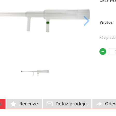
CELÝ P
Výrobce:
Kód produk
s
Recenze
Dotaz prodejci
Odes