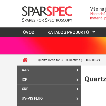
Vše na 
Náhradní 
materiál 
ÚVOD
KATALOG PRODUKTŮ
Quartz Torch for GBC Quantima (30-807-0552)
AAS
Quartz
ICP
XRF
UV-VIS FLUO