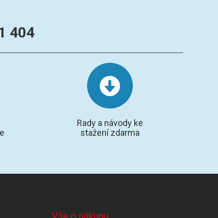
1 404
Rady a návody ke
te
stažení zdarma
Vše o nákupu