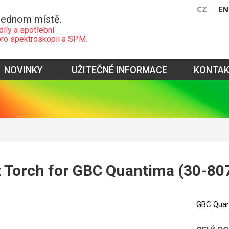
CZ
EN
jednom místě.
díly a spotřební
pro spektroskopii a SPM.
NOVINKY
UŽITEČNÉ INFORMACE
KONTA
 Torch for GBC Quantima (30-80
GBC Quan