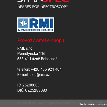
Provozovatel e-shopu
RMI, s.r.o.
Pernštýnská 116
533 41 Lázně Bohdaneč
telefon: +420 466 921 404
E-mail: sale@rmi.cz
IČ: 25288083
DIČ: CZ25288083
Webdesign
© RMI 2026. Všechna práva vyhrazena.
Tento web použivá s