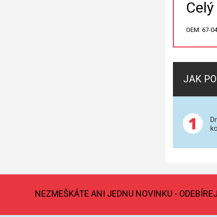
Celý
OEM: 67-04
JAK PO
1
Dn
ko
NEZMEŠKÁTE ANI JEDNU NOVINKU - ODEBÍRE