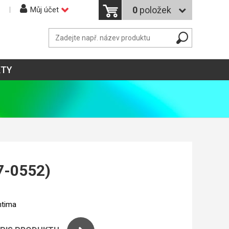
0
položek
Můj účet
KTY
7-0552)
tima