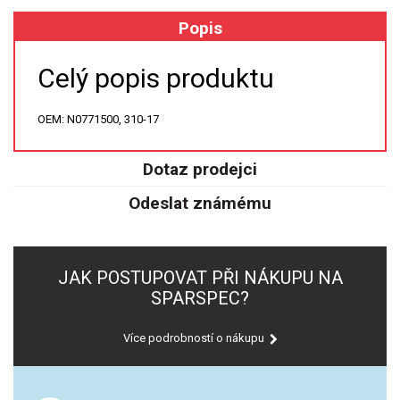
Popis
XRF
Celý popis produktu
FÓLIE XRF
OEM: N0771500, 310-17
VZORKOVNICE XRF
TAVENÍ
Dotaz prodejci
Odeslat známému
LISOVÁNÍ
STANDARDNÍ ROZTOKY A RM
JAK POSTUPOVAT PŘI NÁKUPU NA
UV-VIS FLUO
SPARSPEC?
DETEKTORY HPLC
Více podrobností o nákupu
VÝBOJKY PRO UV/VIS