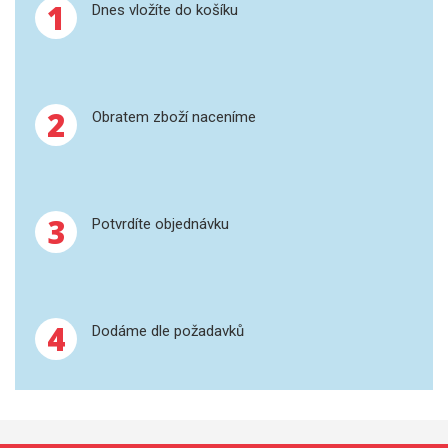
1
Dnes vložíte do košíku
SPEKTROFOTOMETRY
KYVETY
PŘÍPRAVA VZORKŮ
2
Obratem zboží naceníme
OTEVŘENÝ ROZKLAD
MIKROVLNNÝ ROZKLAD
3
Potvrdíte objednávku
TLAKOVÉ AUTOKLÁVY
REAKČNÍ AUTOKLÁVY
4
Dodáme dle požadavků
TAVENÍ
LISOVÁNÍ
SPEX MLETÍ