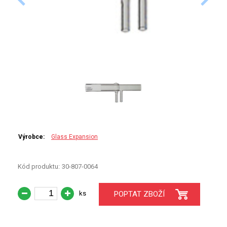
PERKINELMER
SHIMADZU
TELEDYNE LEEMAN
HORIBA (JOBIN YVONE)
GBC
ANALYTIK JENA
Výrobce:
Glass Expansion
HADIČKY
Kód produktu:
30-807-0064
STANDARDY
ks
POPTAT ZBOŽÍ
SPECIÁLNÍ APLIKACE
APLIKACE CETAC