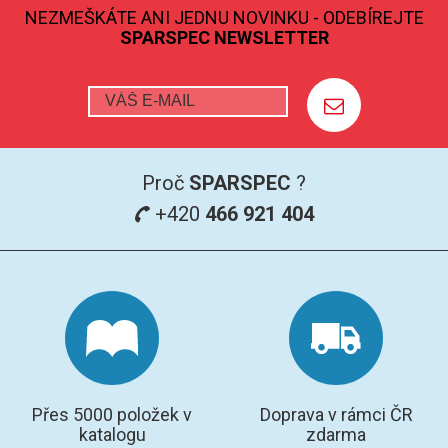
NEZMEŠKÁTE ANI JEDNU NOVINKU - ODEBÍREJTE
SPARSPEC NEWSLETTER
GRAFITOVÉ KELÍMKY
MS/SPM
PŘÍSLUŠENSTVÍ PRO MS
Proč
SPARSPEC
?
AFM SONDY
+420
466 921 404
SUBSTRÁTY
SNOM
KALIBRACE
TERS
Přes 5000 položek v
Doprava v rámci ČR
RAMAN
katalogu
zdarma