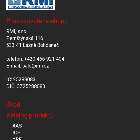
Provozovatel e-shopu
RMI, s.r.o.
Pernštýnská 116
533 41 Lázně Bohdaneč
telefon: +420 466 921 404
E-mail: sale@rmi.cz
IČ: 25288083
DIČ: CZ25288083
Úvod
Katalog produktů
AAS
ICP
XRF