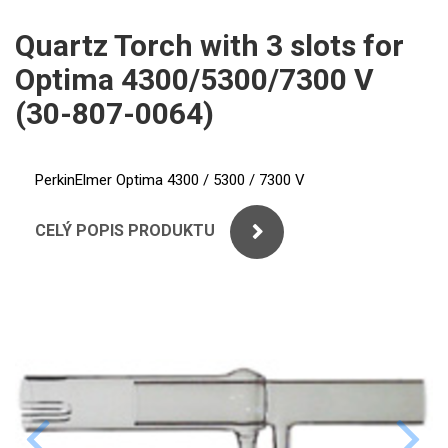
ICP
PERKINELMER
Quartz Torch with 3 slots for
XRF
Optima 4300/5300/7300 V
SHIMADZU
UV-VIS FLUO
(30-807-0064)
THERMO ELECTRON (UNICAM)
Příprava vzorků
ANALYTIK JENA
PerkinElmer Optima 4300 / 5300 / 7300 V
MS/SPM
STANDARDY
CELÝ POPIS PRODUKTU
ICP
AGILENT
THERMO
SPECTRO