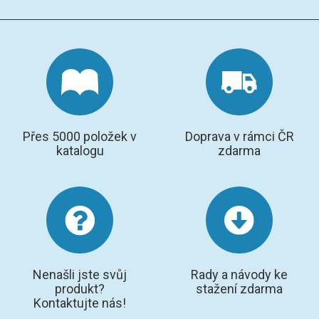
GRAFITOVÉ KELÍMKY
MS/SPM
PŘÍSLUŠENSTVÍ PRO MS
AFM SONDY
Přes 5000 položek v
Doprava v rámci ČR
katalogu
zdarma
SUBSTRÁTY
SNOM
KALIBRACE
TERS
Nenašli jste svůj
Rady a návody ke
produkt?
stažení zdarma
RAMAN
Kontaktujte nás!