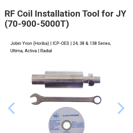
ICP
PERKINELMER
RF Coil Installation Tool for JY
XRF
(70-900-5000T)
SHIMADZU
UV-VIS FLUO
THERMO ELECTRON (UNICAM)
Příprava vzorků
Jobin Yvon (Horiba) | ICP-OES | 24, 38 & 138 Series,
Ultima, Activa | Radial
ANALYTIK JENA
MS/SPM
STANDARDY
ICP
AGILENT
THERMO
SPECTRO