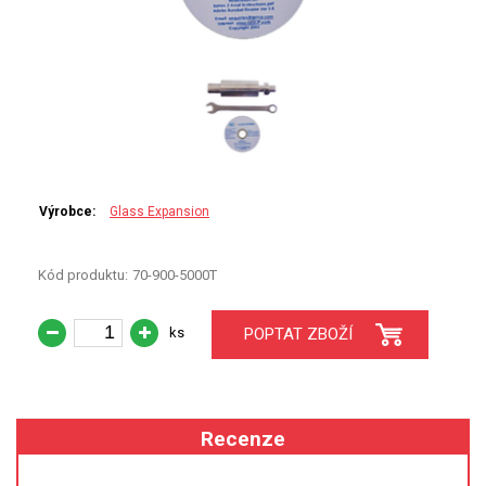
PERKINELMER
SHIMADZU
TELEDYNE LEEMAN
HORIBA (JOBIN YVONE)
Výrobce:
Glass Expansion
GBC
ANALYTIK JENA
Kód produktu:
70-900-5000T
HADIČKY
ks
POPTAT ZBOŽÍ
STANDARDY
SPECIÁLNÍ APLIKACE
Recenze
APLIKACE CETAC