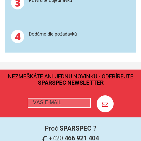
3
Potvrdíte objednávku
SPEKTROFOTOMETRY
KYVETY
4
Dodáme dle požadavků
PŘÍPRAVA VZORKŮ
OTEVŘENÝ ROZKLAD
MIKROVLNNÝ ROZKLAD
NEZMEŠKÁTE ANI JEDNU NOVINKU - ODEBÍREJTE
TLAKOVÉ AUTOKLÁVY
SPARSPEC NEWSLETTER
REAKČNÍ AUTOKLÁVY
TAVENÍ
LISOVÁNÍ
Proč
SPARSPEC
?
+420
466 921 404
SPEX MLETÍ