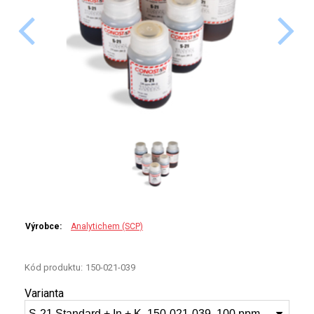
PERKINELMER
SHIMADZU
TELEDYNE LEEMAN
HORIBA (JOBIN YVONE)
GBC
ANALYTIK JENA
HADIČKY
Výrobce:
Analytichem (SCP)
STANDARDY
Kód produktu:
150-021-039
SPECIÁLNÍ APLIKACE
Varianta
APLIKACE CETAC
S-21 Standard + In + K, 150-021-039, 100 ppm, 200 g