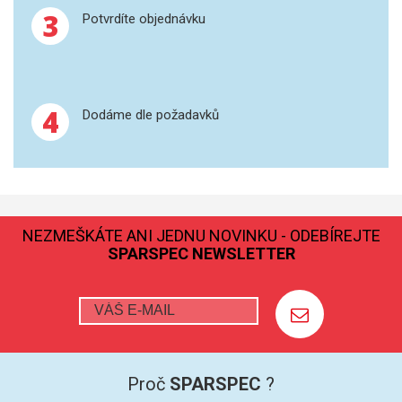
3
Potvrdíte objednávku
GRAFITOVÉ KELÍMKY
MS/SPM
4
Dodáme dle požadavků
PŘÍSLUŠENSTVÍ PRO MS
AFM SONDY
SUBSTRÁTY
NEZMEŠKÁTE ANI JEDNU NOVINKU - ODEBÍREJTE
SNOM
SPARSPEC NEWSLETTER
KALIBRACE
TERS
RAMAN
Proč
SPARSPEC
?