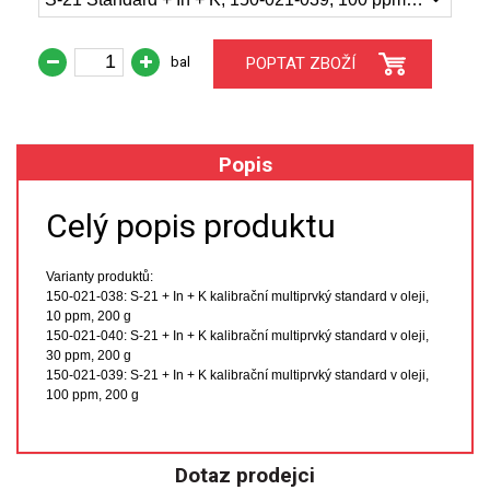
XRF
bal
POPTAT ZBOŽÍ
FÓLIE XRF
VZORKOVNICE XRF
Popis
TAVENÍ
Celý popis produktu
LISOVÁNÍ
Varianty produktů:
150-021-038: S-21 + In + K
kalibrační multiprvký standard v oleji,
STANDARDNÍ ROZTOKY A RM
10 ppm, 200 g
150-021-040: S-21
+ In + K kalibrační multiprvký standard v oleji,
30 ppm, 200 g
UV-VIS FLUO
150-021-039: S-21
+ In + K kalibrační multiprvký standard v oleji,
100 ppm, 200 g
DETEKTORY HPLC
VÝBOJKY PRO UV/VIS
Dotaz prodejci