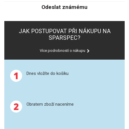
SPEKTROFOTOMETRY
Odeslat známému
KYVETY
JAK POSTUPOVAT PŘI NÁKUPU NA
PŘÍPRAVA VZORKŮ
SPARSPEC?
OTEVŘENÝ ROZKLAD
Více podrobností o nákupu
MIKROVLNNÝ ROZKLAD
TLAKOVÉ AUTOKLÁVY
1
Dnes vložíte do košíku
REAKČNÍ AUTOKLÁVY
TAVENÍ
2
Obratem zboží naceníme
LISOVÁNÍ
SPEX MLETÍ