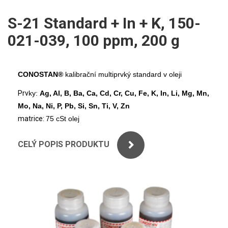
ICP
PERKINELMER
S-21 Standard + In + K, 150-
XRF
021-039, 100 ppm, 200 g
SHIMADZU
UV-VIS FLUO
THERMO ELECTRON (UNICAM)
Příprava vzorků
CONOSTAN®
kalibrační multiprvký standard v oleji
ANALYTIK JENA
MS/SPM
Prv
ky:
Ag, Al, B, Ba, Ca, Cd, Cr, Cu, Fe, K, In, Li, Mg, Mn,
Mo, Na, Ni, P, Pb, Si, Sn, Ti, V, Zn
STANDARDY
matrice:
75 cSt olej
ICP
CELÝ POPIS PRODUKTU
AGILENT
THERMO
SPECTRO