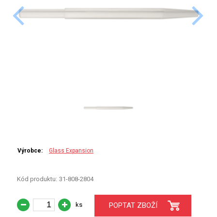
PERKINELMER
SHIMADZU
TELEDYNE LEEMAN
HORIBA (JOBIN YVONE)
GBC
ANALYTIK JENA
HADIČKY
Výrobce:
Glass Expansion
STANDARDY
Kód produktu:
31-808-2804
SPECIÁLNÍ APLIKACE
ks
POPTAT ZBOŽÍ
APLIKACE CETAC