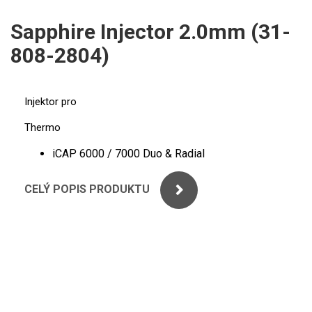
ICP
PERKINELMER
Sapphire Injector 2.0mm (31-
XRF
808-2804)
SHIMADZU
UV-VIS FLUO
THERMO ELECTRON (UNICAM)
Příprava vzorků
Injektor pro
ANALYTIK JENA
MS/SPM
Thermo
iCAP 6000 / 7000 Duo & Radial
STANDARDY
CELÝ POPIS PRODUKTU
ICP
AGILENT
THERMO
SPECTRO