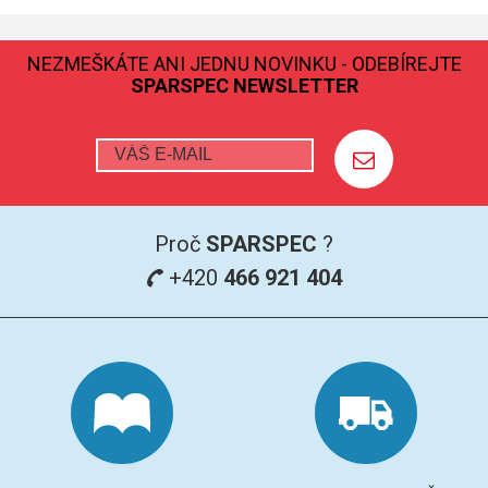
GRAFITOVÉ KELÍMKY
NEZMEŠKÁTE ANI JEDNU NOVINKU - ODEBÍREJTE
SPARSPEC NEWSLETTER
MS/SPM
PŘÍSLUŠENSTVÍ PRO MS
AFM SONDY
Proč
SPARSPEC
?
SUBSTRÁTY
+420
466 921 404
SNOM
KALIBRACE
TERS
RAMAN