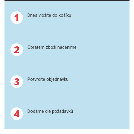
SPEKTROFOTOMETRY
1
Dnes vložíte do košíku
KYVETY
PŘÍPRAVA VZORKŮ
OTEVŘENÝ ROZKLAD
2
Obratem zboží naceníme
MIKROVLNNÝ ROZKLAD
TLAKOVÉ AUTOKLÁVY
3
Potvrdíte objednávku
REAKČNÍ AUTOKLÁVY
TAVENÍ
4
Dodáme dle požadavků
LISOVÁNÍ
SPEX MLETÍ