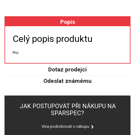
XRF
Popis
FÓLIE XRF
Celý popis produktu
VZORKOVNICE XRF
Pro:
TAVENÍ
Dotaz prodejci
LISOVÁNÍ
Odeslat známému
STANDARDNÍ ROZTOKY A RM
UV-VIS FLUO
JAK POSTUPOVAT PŘI NÁKUPU NA
DETEKTORY HPLC
SPARSPEC?
VÝBOJKY PRO UV/VIS
Více podrobností o nákupu