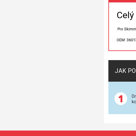
Celý
Pro Skimme
OEM: 3601
JAK PO
1
Dn
ko