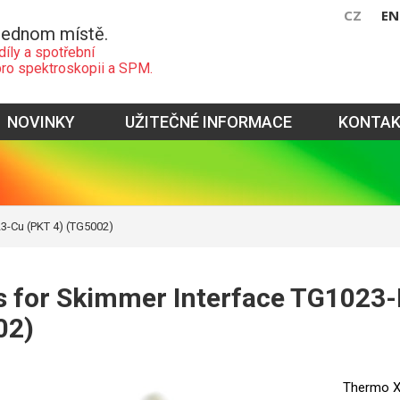
CZ
EN
jednom místě.
díly a spotřební
pro spektroskopii a SPM.
NOVINKY
UŽITEČNÉ INFORMACE
KONTA
3-Cu (PKT 4) (TG5002)
 for Skimmer Interface TG1023-
02)
Thermo X