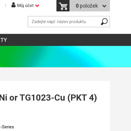
0
položek
Můj účet
KTY
Ni or TG1023-Cu (PKT 4)
-Series