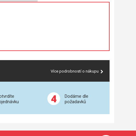
Více podrobností o nákupu
4
otvrdíte
Dodáme dle
bjednávku
požadavků