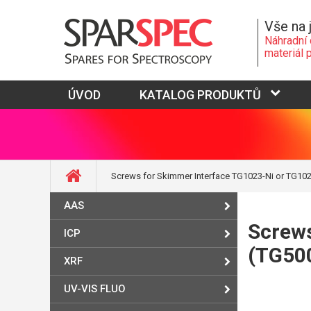
Vše na 
Náhradní 
materiál 
ÚVOD
KATALOG PRODUKTŮ
Screws for Skimmer Interface TG1023-Ni or TG102
AAS
Screws
ICP
(TG50
XRF
UV-VIS FLUO