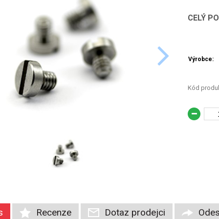
CELÝ P
Výrobce:
Kód produk
s
Recenze
Dotaz prodejci
Odes