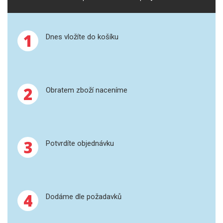
SPEKTROFOTOMETRY
KYVETY
1
Dnes vložíte do košíku
PŘÍPRAVA VZORKŮ
OTEVŘENÝ ROZKLAD
2
Obratem zboží naceníme
MIKROVLNNÝ ROZKLAD
TLAKOVÉ AUTOKLÁVY
3
Potvrdíte objednávku
REAKČNÍ AUTOKLÁVY
TAVENÍ
4
LISOVÁNÍ
Dodáme dle požadavků
SPEX MLETÍ