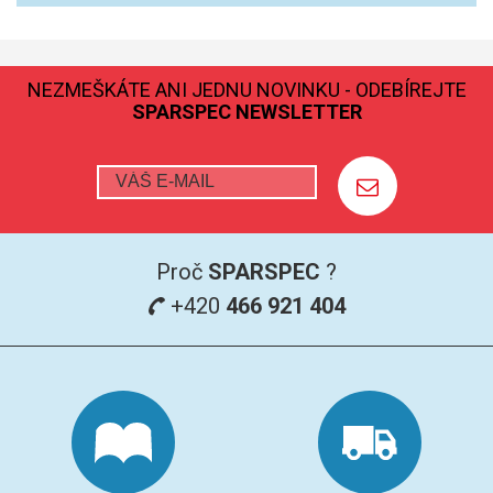
GRAFITOVÉ KELÍMKY
NEZMEŠKÁTE ANI JEDNU NOVINKU - ODEBÍREJTE
MS/SPM
SPARSPEC NEWSLETTER
PŘÍSLUŠENSTVÍ PRO MS
AFM SONDY
SUBSTRÁTY
Proč
SPARSPEC
?
+420
466 921 404
SNOM
KALIBRACE
TERS
RAMAN