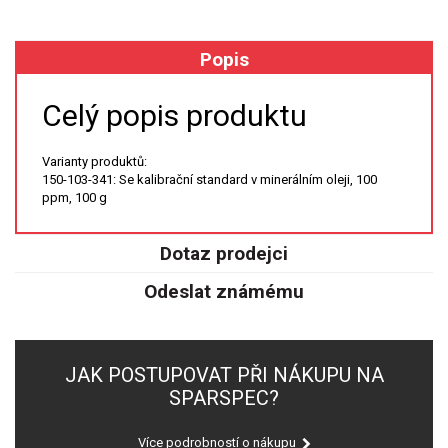
XRF
Popis
FÓLIE XRF
Celý popis produktu
VZORKOVNICE XRF
Varianty produktů:
150-103-341: Se kalibrační standard v minerálním oleji, 100
TAVENÍ
ppm, 100 g
LISOVÁNÍ
Dotaz prodejci
STANDARDNÍ ROZTOKY A RM
Odeslat známému
UV-VIS FLUO
DETEKTORY HPLC
JAK POSTUPOVAT PŘI NÁKUPU NA
SPARSPEC?
VÝBOJKY PRO UV/VIS
Více podrobností o nákupu