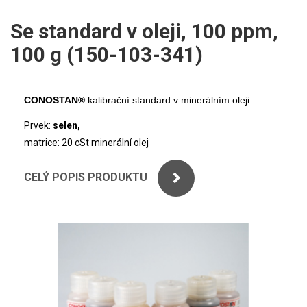
ICP
PERKINELMER
Se standard v oleji, 100 ppm,
XRF
100 g (150-103-341)
SHIMADZU
UV-VIS FLUO
THERMO ELECTRON (UNICAM)
Příprava vzorků
CONOSTAN®
kalibrační standard v minerálním oleji
ANALYTIK JENA
MS/SPM
Prvek:
selen,
matrice: 20 cSt minerální olej
STANDARDY
CELÝ POPIS PRODUKTU
ICP
AGILENT
THERMO
SPECTRO