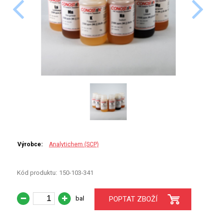
PERKINELMER
SHIMADZU
TELEDYNE LEEMAN
HORIBA (JOBIN YVONE)
GBC
ANALYTIK JENA
HADIČKY
Výrobce:
Analytichem (SCP)
STANDARDY
Kód produktu:
150-103-341
SPECIÁLNÍ APLIKACE
bal
POPTAT ZBOŽÍ
APLIKACE CETAC