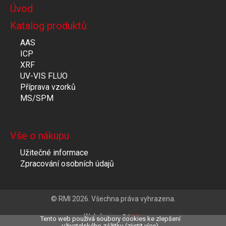
Úvod
Katalog produktů
AAS
ICP
XRF
UV-VIS FLUO
Příprava vzorků
MS/SPM
Vše o nákupu
Užitečné informace
Zpracování osobních údajů
© RMI 2026. Všechna práva vyhrazena.
Webdesign
Tento web použivá soubory cookies ke zlepšení
uživatelského zážitku (zjistit
více
).