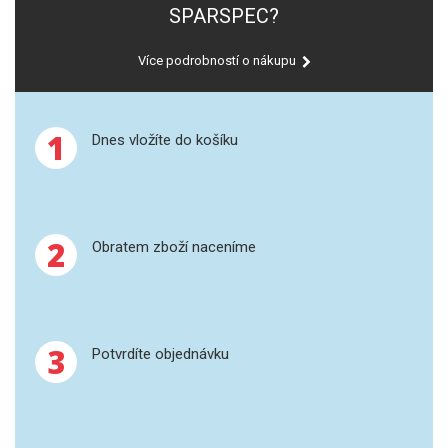
SPEKTROFOTOMETRY
SPARSPEC?
KYVETY
Více podrobností o nákupu
PŘÍPRAVA VZORKŮ
1
Dnes vložíte do košíku
OTEVŘENÝ ROZKLAD
MIKROVLNNÝ ROZKLAD
2
Obratem zboží naceníme
TLAKOVÉ AUTOKLÁVY
REAKČNÍ AUTOKLÁVY
TAVENÍ
3
Potvrdíte objednávku
LISOVÁNÍ
SPEX MLETÍ