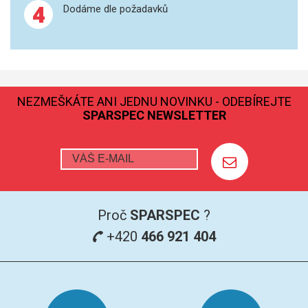
4
Dodáme dle požadavků
GRAFITOVÉ KELÍMKY
MS/SPM
PŘÍSLUŠENSTVÍ PRO MS
NEZMEŠKÁTE ANI JEDNU NOVINKU - ODEBÍREJTE
SPARSPEC NEWSLETTER
AFM SONDY
SUBSTRÁTY
SNOM
Proč
SPARSPEC
?
KALIBRACE
+420
466 921 404
TERS
RAMAN