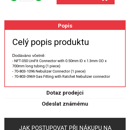
XRF
Popis
FÓLIE XRF
VZORKOVNICE XRF
Celý popis produktu
TAVENÍ
Dodáváno včetně:
- NFT-050 UniFit Connector with 0.50mm ID x 1.3mm OD x
700mm long tubing (1 piece)
LISOVÁNÍ
- 70-803-1096 Nebulizer Connector (1 piece)
- 70-803-0969 Gas Fitting with Ratchet Nebulizer connector
STANDARDNÍ ROZTOKY A RM
Dotaz prodejci
UV-VIS FLUO
Odeslat známému
DETEKTORY HPLC
VÝBOJKY PRO UV/VIS
JAK POSTUPOVAT PŘI NÁKUPU NA