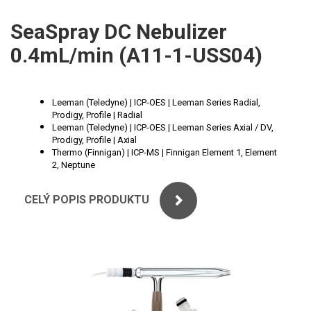
ICP
PERKINELMER
SeaSpray DC Nebulizer
XRF
0.4mL/min (A11-1-USS04)
SHIMADZU
UV-VIS FLUO
THERMO ELECTRON (UNICAM)
Příprava vzorků
Leeman (Teledyne) | ICP-OES | Leeman Series Radial,
Prodigy, Profile | Radial
ANALYTIK JENA
MS/SPM
Leeman (Teledyne) | ICP-OES | Leeman Series Axial / DV,
Prodigy, Profile | Axial
Thermo (Finnigan) | ICP-MS | Finnigan Element 1, Element
STANDARDY
2, Neptune
ICP
CELÝ POPIS PRODUKTU
AGILENT
THERMO
SPECTRO