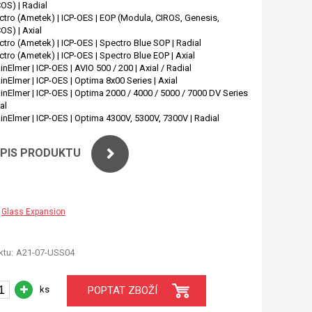
OS) | Radial
tro (Ametek) | ICP-OES | EOP (Modula, CIROS, Genesis,
S) | Axial
tro (Ametek) | ICP-OES | Spectro Blue SOP | Radial
tro (Ametek) | ICP-OES | Spectro Blue EOP | Axial
inElmer | ICP-OES | AVIO 500 / 200 | Axial / Radial
inElmer | ICP-OES | Optima 8x00 Series | Axial
inElmer | ICP-OES | Optima 2000 / 4000 / 5000 / 7000 DV Series
ial
inElmer | ICP-OES | Optima 4300V, 5300V, 7300V | Radial
OPIS PRODUKTU
Glass Expansion
tu:
A21-07-USS04
ks
POPTAT ZBOŽÍ