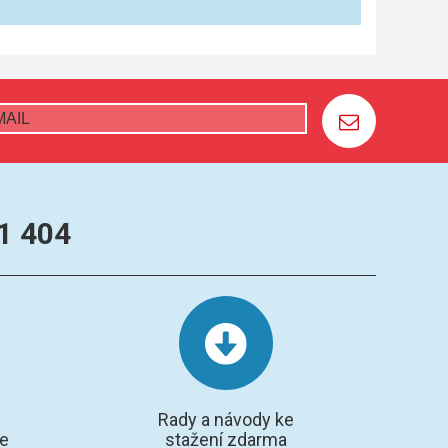
1 404
Rady a návody ke
te
stažení zdarma