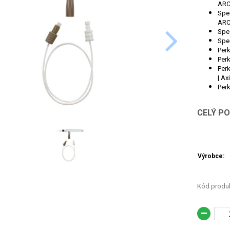
ARC
Spec
ARCO
Spec
Spec
Perk
Perk
Perk
| Ax
Perk
CELÝ P
Výrobce:
Kód produk