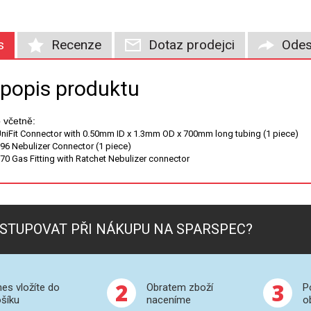
s
Recenze
Dotaz prodejci
Odes
 popis produktu
 včetně:
UniFit Connector with 0.50mm ID x 1.3mm OD x 700mm long tubing (1 piece)
096 Nebulizer Connector (1 piece)
70 Gas Fitting with Ratchet Nebulizer connector
STUPOVAT PŘI NÁKUPU NA SPARSPEC?
2
3
es vložíte do
Obratem zboží
P
šíku
naceníme
o