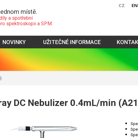
CZ
EN
jednom místě.
díly a spotřební
pro spektroskopii a SPM.
NOVINKY
UŽITEČNÉ INFORMACE
KONTA
)
ray DC Nebulizer 0.4mL/min (A2
Spec
Spec
Spec