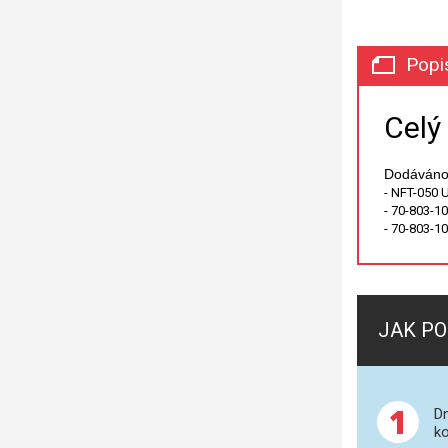
Popi
Celý
Dodáváno
- NFT-050 
- 70-803-1
- 70-803-10
JAK PO
1
Dn
ko