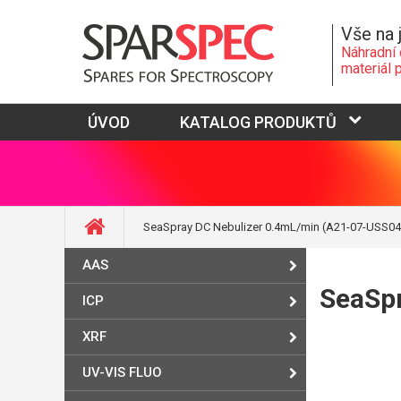
Vše na 
Náhradní 
materiál 
ÚVOD
KATALOG PRODUKTŮ
SeaSpray DC Nebulizer 0.4mL/min (A21-07-USS04
AAS
SeaSp
ICP
XRF
UV-VIS FLUO