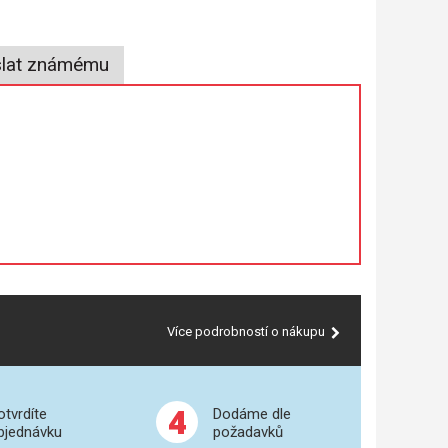
lat známému
Více podrobností o nákupu
4
otvrdíte
Dodáme dle
bjednávku
požadavků