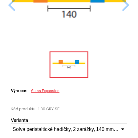
PERKINELMER
SHIMADZU
TELEDYNE LEEMAN
HORIBA (JOBIN YVONE)
GBC
ANALYTIK JENA
Výrobce:
Glass Expansion
HADIČKY
STANDARDY
Kód produktu:
1.30-GRY-SF
Varianta
SPECIÁLNÍ APLIKACE
Solva peristaltické hadičky, 2 zarážky, 140 mm, 1.30mm ID šedá/šedá 1.30-GRY-SF
APLIKACE CETAC