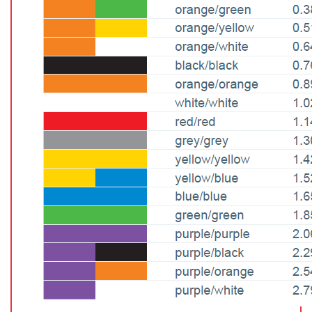
GRAFITOVÉ KELÍMKY
MS/SPM
PŘÍSLUŠENSTVÍ PRO MS
AFM SONDY
SUBSTRÁTY
SNOM
KALIBRACE
TERS
RAMAN