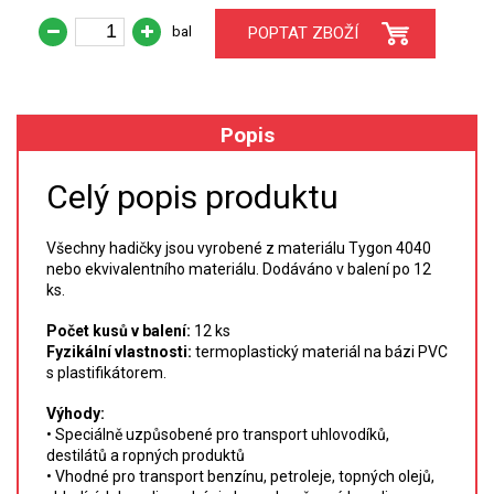
bal
POPTAT ZBOŽÍ
XRF
FÓLIE XRF
Popis
VZORKOVNICE XRF
Celý popis produktu
TAVENÍ
Všechny hadičky jsou vyrobené z materiálu Tygon 4040
LISOVÁNÍ
nebo ekvivalentního materiálu.
Dodáváno v balení
po 12
ks.
STANDARDNÍ ROZTOKY A RM
Počet kusů v balení:
12 ks
Fyzikální vlastnosti:
termoplastický materiál na bázi PVC
UV-VIS FLUO
s plastifikátorem.
DETEKTORY HPLC
Výhody:
• Speciálně uzpůsobené pro transport uhlovodíků,
destilátů a ropných produktů
VÝBOJKY PRO UV/VIS
• Vhodné pro transport benzínu, petroleje, topných olejů,