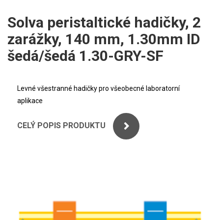
ICP
PERKINELMER
Solva peristaltické hadičky, 2
XRF
zarážky, 140 mm, 1.30mm ID
SHIMADZU
UV-VIS FLUO
šedá/šedá 1.30-GRY-SF
THERMO ELECTRON (UNICAM)
Příprava vzorků
ANALYTIK JENA
Levné všestranné hadičky pro všeobecné laboratorní
MS/SPM
aplikace
STANDARDY
CELÝ POPIS PRODUKTU
ICP
AGILENT
THERMO
SPECTRO