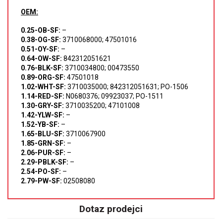
OEM:
0.25-OB-SF:
–
0.38-OG-SF:
3710068000; 47501016
0.51-OY-SF:
–
0.64-OW-SF:
842312051621
0.76-BLK-SF:
3710034800; 00473550
0.89-ORG-SF:
47501018
1.02-WHT-SF:
3710035000; 842312051631; PO-1506
1.14-RED-SF:
N0680376; 09923037; PO-1511
1.30-GRY-SF:
3710035200; 47101008
1.42-YLW-SF:
–
1.52-YB-SF:
–
1.65-BLU-SF:
3710067900
1.85-GRN-SF:
–
2.06-PUR-SF:
–
2.29-PBLK-SF:
–
2.54-PO-SF:
–
2.79-PW-SF:
02508080
Dotaz prodejci