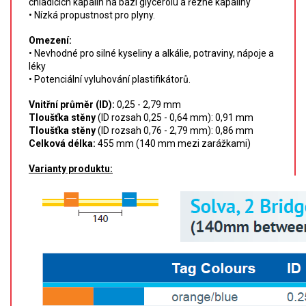
chladících kapalin na bázi glycerolu a řezné kapaliny
SPEKTROFOTOMETRY
• Nízká propustnost pro plyny.
Omezení:
KYVETY
• Nevhodné pro silné kyseliny a alkálie, potraviny, nápoje a
léky
PŘÍPRAVA VZORKŮ
•
Potenciální vyluhování plastifikátorů.
OTEVŘENÝ ROZKLAD
Vnitřní průměr (ID):
0,25 - 2,79 mm
Tloušťka stěny
(ID
rozsah
0,25 - 0,64 mm): 0,91 mm
Tloušťka stěny
(ID
rozsah
0,76 - 2,79 mm): 0,86 mm
MIKROVLNNÝ ROZKLAD
Celková délka:
455 mm (140 mm mezi zarážkami)
Varianty produktu:
TLAKOVÉ AUTOKLÁVY
REAKČNÍ AUTOKLÁVY
TAVENÍ
LISOVÁNÍ
SPEX MLETÍ