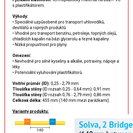
SPEKTROFOTOMETRY
s plastifikátorem.
Výhody:
KYVETY
• Speciálně uzpůsobené pro transport uhlovodíků,
destilátů a ropných produktů
PŘÍPRAVA VZORKŮ
• Vhodné pro transport benzínu, petroleje, topných olejů,
chladících kapalin na bázi glycerolu a řezné kapaliny
• Nízká propustnost pro plyny.
OTEVŘENÝ ROZKLAD
Omezení:
MIKROVLNNÝ ROZKLAD
• Nevhodné pro silné kyseliny a alkálie, potraviny, nápoje a
léky
• Potenciální vyluhování plastifikátorů.
TLAKOVÉ AUTOKLÁVY
Vnitřní průměr (ID):
0,25 - 2,79 mm
REAKČNÍ AUTOKLÁVY
Tloušťka stěny
(ID rozsah 0,25 - 0,64 mm): 0,91 mm
Tloušťka stěny
(ID rozsah 0,76 - 2,79 mm): 0,86 mm
Celková délka:
455 mm (140 mm mezi zarážkami)
TAVENÍ
Varianty produktu:
LISOVÁNÍ
SPEX MLETÍ