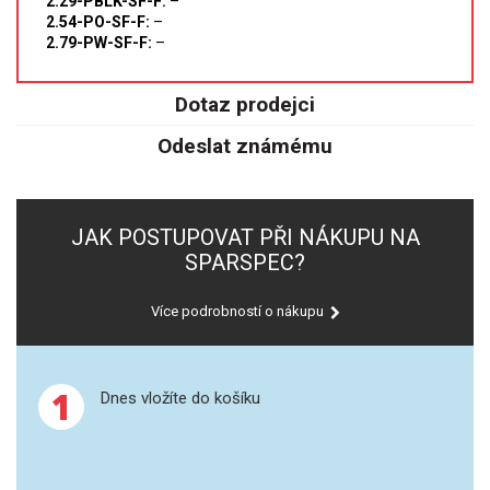
2.29-PBLK-SF-F:
–
2.54-PO-SF-F:
–
2.79-PW-SF-F:
–
Dotaz prodejci
Odeslat známému
JAK POSTUPOVAT PŘI NÁKUPU NA
SPARSPEC?
Více podrobností o nákupu
1
Dnes vložíte do košíku