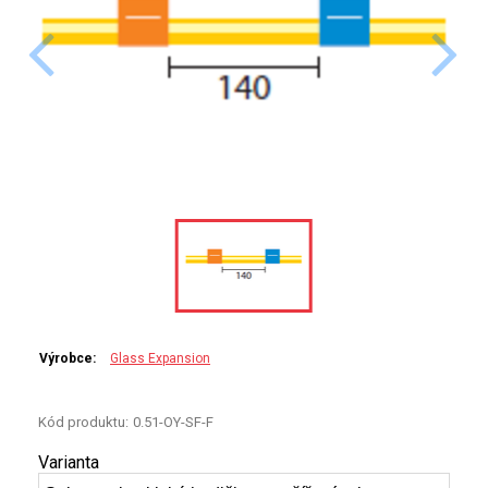
PERKINELMER
SHIMADZU
TELEDYNE LEEMAN
HORIBA (JOBIN YVONE)
GBC
ANALYTIK JENA
HADIČKY
Výrobce:
Glass Expansion
STANDARDY
Kód produktu:
0.51-OY-SF-F
SPECIÁLNÍ APLIKACE
Varianta
APLIKACE CETAC