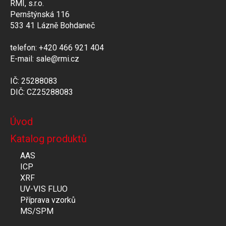
RMI, s.r.o.
Pernštýnská 116
533 41 Lázně Bohdaneč
telefon: +420 466 921 404
E-mail: sale@rmi.cz
IČ: 25288083
DIČ: CZ25288083
Úvod
Katalog produktů
AAS
ICP
XRF
UV-VIS FLUO
Příprava vzorků
MS/SPM