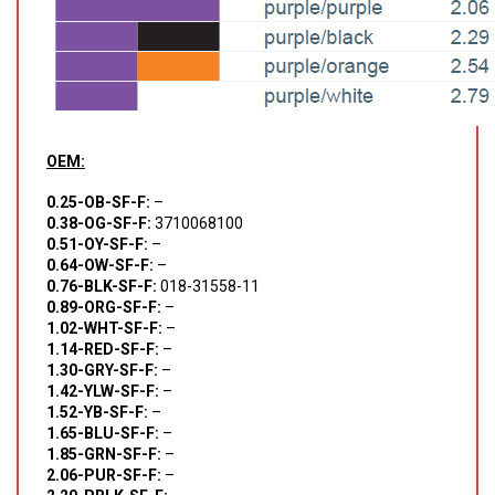
OEM:
0.25-OB-SF-F:
–
0.38-OG-SF-F:
3710068100
0.51-OY-SF-F:
–
0.64-OW-SF-F:
–
0.76-BLK-SF-F:
018-31558-11
0.89-ORG-SF-F:
–
1.02-WHT-SF-F:
–
1.14-RED-SF-F:
–
1.30-GRY-SF-F:
–
1.42-YLW-SF-F:
–
1.52-YB-SF-F:
–
1.65-BLU-SF-F:
–
1.85-GRN-SF-F:
–
2.06-PUR-SF-F:
–