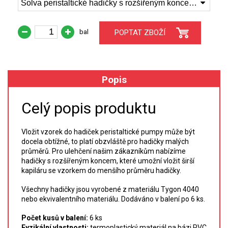
Solva peristaltické hadičky s rozšířeným koncem, 2 zarážky, 140 mm, 0.51mm ID oranžová/žlutá 0.51-OY-SF-F
XRF
bal
POPTAT ZBOŽÍ
FÓLIE XRF
VZORKOVNICE XRF
Popis
TAVENÍ
Celý popis produktu
LISOVÁNÍ
Vložit vzorek do hadiček peristaltické pumpy může být
docela obtížné, to platí obzvláště pro hadičky malých
STANDARDNÍ ROZTOKY A RM
průměrů. Pro ulehčení našim zákazníkům nabízíme
hadičky s rozšířeným koncem, které umožní vložit širší
UV-VIS FLUO
kapiláru se vzorkem do menšího průměru hadičky.
DETEKTORY HPLC
Všechny hadičky jsou vyrobené z materiálu Tygon 4040
nebo ekvivalentního materiálu. Dodáváno v balení po 6 ks.
VÝBOJKY PRO UV/VIS
Počet kusů v balení:
6 ks
Fyzikální vlastnosti:
termoplastický materiál na bázi PVC