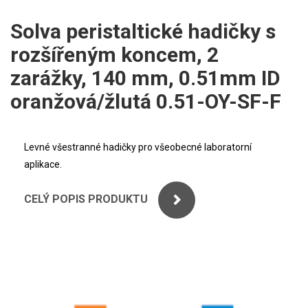
ICP
PERKINELMER
Solva peristaltické hadičky s
XRF
rozšířeným koncem, 2
SHIMADZU
UV-VIS FLUO
zarážky, 140 mm, 0.51mm ID
THERMO ELECTRON (UNICAM)
oranžová/žlutá 0.51-OY-SF-F
Příprava vzorků
ANALYTIK JENA
MS/SPM
Levné všestranné hadičky pro všeobecné laboratorní
STANDARDY
aplikace.
ICP
CELÝ POPIS PRODUKTU
AGILENT
THERMO
SPECTRO