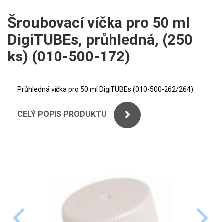
ICP
PERKINELMER
Šroubovací víčka pro 50 ml
XRF
DigiTUBEs, průhledná, (250
SHIMADZU
UV-VIS FLUO
ks) (010-500-172)
THERMO ELECTRON (UNICAM)
Příprava vzorků
ANALYTIK JENA
Průhledná víčka pro 50 ml DigiTUBEs (010-500-262/264).
MS/SPM
STANDARDY
CELÝ POPIS PRODUKTU
ICP
AGILENT
THERMO
SPECTRO