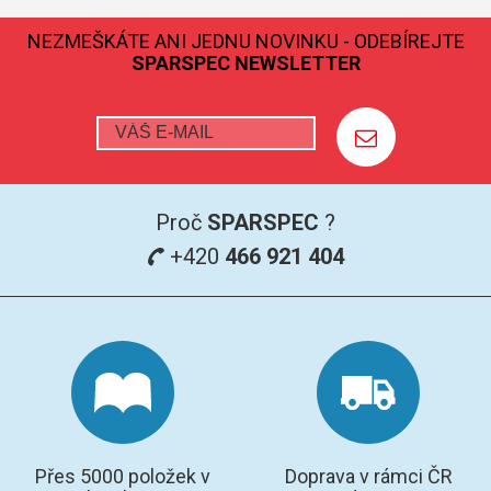
NEZMEŠKÁTE ANI JEDNU NOVINKU - ODEBÍREJTE
GRAFITOVÉ KELÍMKY
SPARSPEC NEWSLETTER
MS/SPM
PŘÍSLUŠENSTVÍ PRO MS
AFM SONDY
Proč
SPARSPEC
?
SUBSTRÁTY
+420
466 921 404
SNOM
KALIBRACE
TERS
RAMAN
Přes 5000 položek v
Doprava v rámci ČR