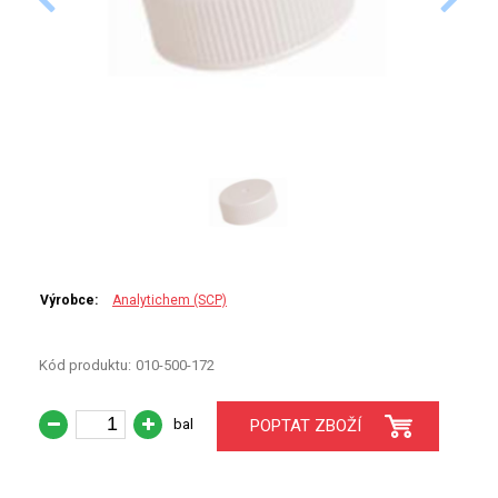
PERKINELMER
SHIMADZU
TELEDYNE LEEMAN
HORIBA (JOBIN YVONE)
GBC
ANALYTIK JENA
Výrobce:
Analytichem (SCP)
HADIČKY
Kód produktu:
010-500-172
STANDARDY
bal
POPTAT ZBOŽÍ
SPECIÁLNÍ APLIKACE
APLIKACE CETAC