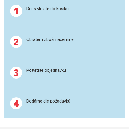
SPEKTROFOTOMETRY
1
Dnes vložíte do košíku
KYVETY
PŘÍPRAVA VZORKŮ
2
Obratem zboží naceníme
OTEVŘENÝ ROZKLAD
MIKROVLNNÝ ROZKLAD
3
Potvrdíte objednávku
TLAKOVÉ AUTOKLÁVY
REAKČNÍ AUTOKLÁVY
TAVENÍ
4
Dodáme dle požadavků
LISOVÁNÍ
SPEX MLETÍ