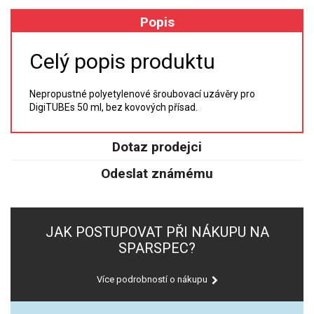
Popis
XRF
Celý popis produktu
FÓLIE XRF
Nepropustné polyetylenové šroubovací uzávěry pro
VZORKOVNICE XRF
DigiTUBEs 50 ml, bez kovových přísad.
TAVENÍ
Dotaz prodejci
LISOVÁNÍ
Odeslat známému
STANDARDNÍ ROZTOKY A RM
JAK POSTUPOVAT PŘI NÁKUPU NA
UV-VIS FLUO
SPARSPEC?
DETEKTORY HPLC
Více podrobností o nákupu
VÝBOJKY PRO UV/VIS