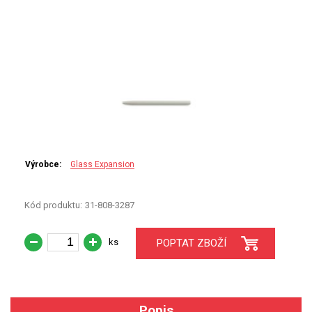
PERKINELMER
SHIMADZU
TELEDYNE LEEMAN
HORIBA (JOBIN YVONE)
GBC
Výrobce:
Glass Expansion
ANALYTIK JENA
Kód produktu:
31-808-3287
HADIČKY
STANDARDY
ks
POPTAT ZBOŽÍ
SPECIÁLNÍ APLIKACE
Popis
APLIKACE CETAC