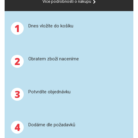
Více podrobností o nákupu
SPEKTROFOTOMETRY
KYVETY
1
Dnes vložíte do košíku
PŘÍPRAVA VZORKŮ
OTEVŘENÝ ROZKLAD
2
Obratem zboží naceníme
MIKROVLNNÝ ROZKLAD
TLAKOVÉ AUTOKLÁVY
3
REAKČNÍ AUTOKLÁVY
Potvrdíte objednávku
TAVENÍ
LISOVÁNÍ
4
Dodáme dle požadavků
SPEX MLETÍ