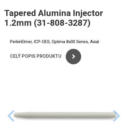
ICP
PERKINELMER
Tapered Alumina Injector
XRF
1.2mm (31-808-3287)
SHIMADZU
UV-VIS FLUO
THERMO ELECTRON (UNICAM)
Příprava vzorků
PerkinElmer, ICP-OES, Optima 8x00 Series, Axial
ANALYTIK JENA
MS/SPM
CELÝ POPIS PRODUKTU
STANDARDY
ICP
AGILENT
THERMO
SPECTRO