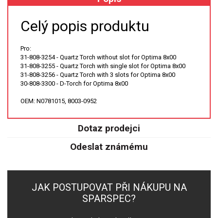
XRF
Celý popis produktu
FÓLIE XRF
Pro:
31-808-3254 - Quartz Torch without slot for Optima 8x00
VZORKOVNICE XRF
31-808-3255 - Quartz Torch with single slot for Optima 8x00
31-808-3256 - Quartz Torch with 3 slots for Optima 8x00
30-808-3300 - D-Torch for Optima 8x00
TAVENÍ
OEM: N0781015, 8003-0952
LISOVÁNÍ
Dotaz prodejci
STANDARDNÍ ROZTOKY A RM
Odeslat známému
UV-VIS FLUO
DETEKTORY HPLC
JAK POSTUPOVAT PŘI NÁKUPU NA
SPARSPEC?
VÝBOJKY PRO UV/VIS