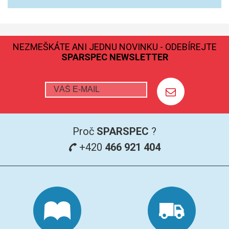
GRAFITOVÉ KELÍMKY
MS/SPM
NEZMEŠKÁTE ANI JEDNU NOVINKU - ODEBÍREJTE
SPARSPEC NEWSLETTER
PŘÍSLUŠENSTVÍ PRO MS
AFM SONDY
SUBSTRÁTY
Proč
SPARSPEC
?
SNOM
+420
466 921 404
KALIBRACE
TERS
RAMAN