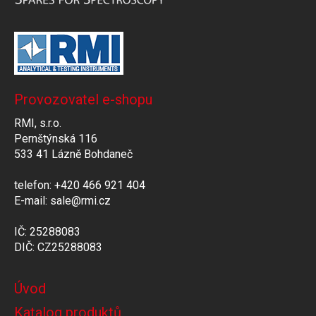
Provozovatel e-shopu
RMI, s.r.o.
Pernštýnská 116
533 41 Lázně Bohdaneč
telefon: +420 466 921 404
E-mail: sale@rmi.cz
IČ: 25288083
DIČ: CZ25288083
Úvod
Katalog produktů