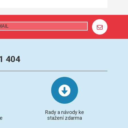
1 404
Rady a návody ke
te
stažení zdarma