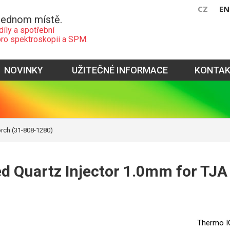
CZ
EN
jednom místě.
díly a spotřební
pro spektroskopii a SPM.
NOVINKY
UŽITEČNÉ INFORMACE
KONTA
orch (31-808-1280)
d Quartz Injector 1.0mm for TJA
Thermo IC