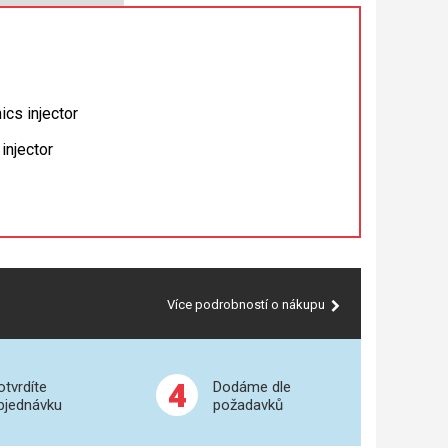
cs injector
injector
Více podrobností o nákupu
4
otvrdíte
Dodáme dle
bjednávku
požadavků