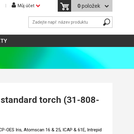
0
položek
Můj účet
KTY
 standard torch (31-808-
P-OES Iris, Atomscan 16 & 25, ICAP & 61E, Intrepid