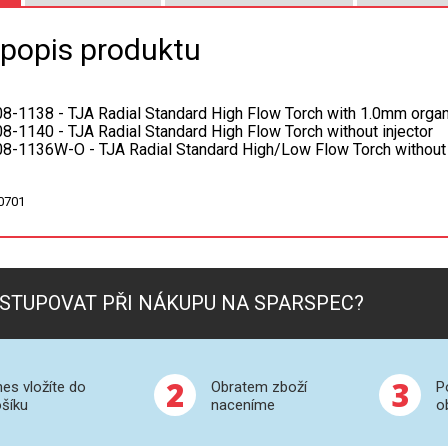
 popis produktu
8-1138 - TJA Radial Standard High Flow Torch with 1.0mm organi
8-1140 - TJA Radial Standard High Flow Torch without injector
8-1136W-O - TJA Radial Standard High/Low Flow Torch without 
0701
STUPOVAT PŘI NÁKUPU NA SPARSPEC?
2
3
es vložíte do
Obratem zboží
P
šíku
naceníme
o