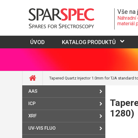
Vše na 
Náhradní 
materiál 
ÚVOD
KATALOG PRODUKTŮ
Tapered Quartz Injector 1.0mm for TJA standard t
AAS
Tapere
ICP
1280)
XRF
UV-VIS FLUO