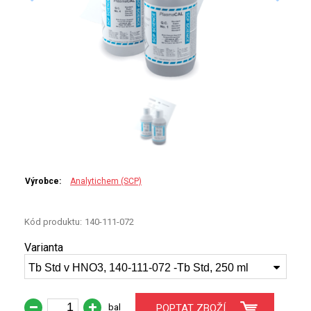
PERKINELMER
SHIMADZU
TELEDYNE LEEMAN
HORIBA (JOBIN YVONE)
GBC
ANALYTIK JENA
Výrobce:
Analytichem (SCP)
HADIČKY
Kód produktu:
140-111-072
STANDARDY
Varianta
Tb Std v HNO3, 140-111-072 -Tb Std, 250 ml
SPECIÁLNÍ APLIKACE
APLIKACE CETAC
bal
POPTAT ZBOŽÍ