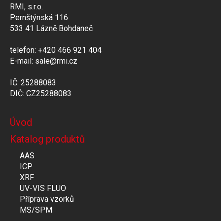
RMI, s.r.o.
Pernštýnská 116
533 41 Lázně Bohdaneč
telefon: +420 466 921 404
E-mail: sale@rmi.cz
IČ: 25288083
DIČ: CZ25288083
Úvod
Katalog produktů
AAS
ICP
XRF
UV-VIS FLUO
Příprava vzorků
MS/SPM