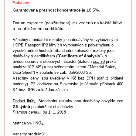
Solutions
.
SPEKTROFOTOMETRY
Garantovaná přesnost koncentrace je ±0.5%.
KYVETY
Datum expirace (použitelnost) je uvedeno na každé láhvi
a na přiloženém certifikátu.
PŘÍPRAVA VZORKŮ
Všechny standardní roztoky jsou dodávány ve vyloužených
HDPE Passport IP2 láhvích vyrobených z polyethylenu o
OTEVŘENÝ ROZKLAD
vysoké měrné hustotě. Standardní kalibrační roztoky jsou
dodávány s certifikátem ("
Certificate of Analysis
"), s
MIKROVLNNÝ ROZKLAD
uvedenou úrovní stopových nečistot (dalších
cca 70
prvků,
analýza ICP-MS) a bezpečnostním listem (“Material Safety
Data Sheet”) v souladu se zák. 356/2003 Sb.
TLAKOVÉ AUTOKLÁVY
Všechny ceny jsou uvedeny v
Kč
bez DPH (daň z přidané
hodnoty). Při dodávce na Slovensko je účtován příplatek 400
REAKČNÍ AUTOKLÁVY
Kč bez DPH za každou zásilku.
Dodací lhůty:
Standardní roztoky jsou dodávány obvykle cca
TAVENÍ
2-5 týdnů
po obdržení objednávky.
Platnost ceníku: od 1. 1. 2018
LISOVÁNÍ
HNO
.
Matrice 5%
3
SPEX MLETÍ
Varianty produktů: