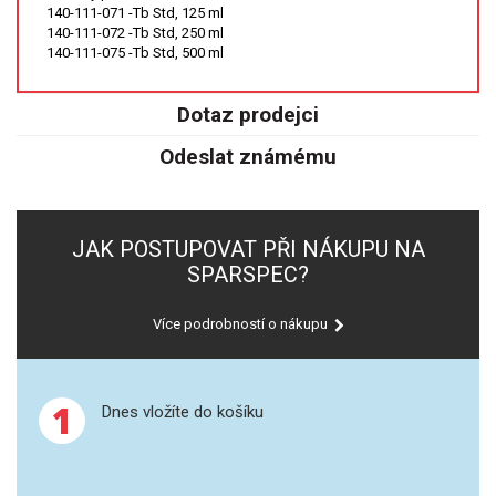
140-111-071 -Tb Std, 125 ml
140-111-072 -Tb Std, 250 ml
GRAFITOVÉ KELÍMKY
140-111-075 -Tb Std, 500 ml
MS/SPM
Dotaz prodejci
PŘÍSLUŠENSTVÍ PRO MS
Odeslat známému
AFM SONDY
JAK POSTUPOVAT PŘI NÁKUPU NA
SUBSTRÁTY
SPARSPEC?
SNOM
Více podrobností o nákupu
KALIBRACE
1
Dnes vložíte do košíku
TERS
RAMAN