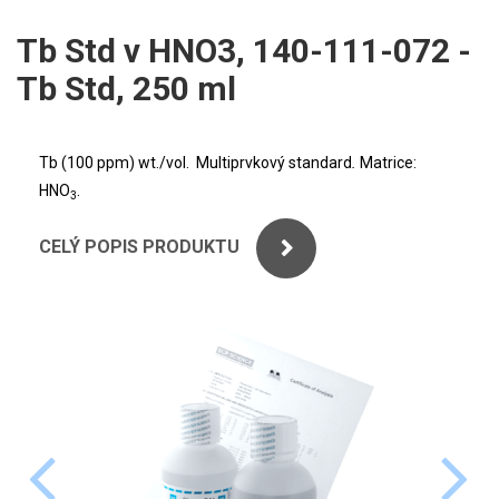
ICP
PERKINELMER
Tb Std v HNO3, 140-111-072 -
XRF
Tb Std, 250 ml
SHIMADZU
UV-VIS FLUO
THERMO ELECTRON (UNICAM)
Příprava vzorků
Tb (100 ppm) wt./vol. Multiprvkový standard
.
Matrice:
.
HNO
ANALYTIK JENA
3
MS/SPM
CELÝ POPIS PRODUKTU
STANDARDY
ICP
AGILENT
THERMO
SPECTRO