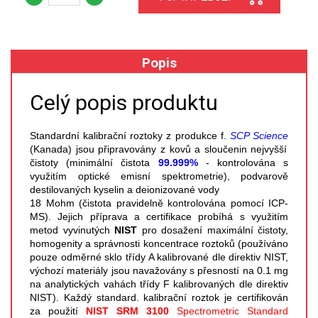
XRF
Popis
FÓLIE XRF
VZORKOVNICE XRF
Celý popis produktu
TAVENÍ
Standardní kalibrační roztoky z produkce f.
SCP Science
(Kanada) jsou připravovány z kovů a sloučenin nejvyšší
čistoty (minimální čistota
99.999%
- kontrolována s
LISOVÁNÍ
využitím optické emisní spektrometrie), podvarově
destilovaných kyselin a deionizované vody
STANDARDNÍ ROZTOKY A RM
18 Mohm (čistota pravidelně kontrolována pomocí ICP-
MS). Jejich příprava a certifikace probíhá s využitím
metod vyvinutých
NIST
pro dosažení maximální čistoty,
UV-VIS FLUO
homogenity a správnosti koncentrace roztoků (používáno
pouze odměrné sklo třídy A kalibrované dle direktiv NIST,
DETEKTORY HPLC
výchozí materiály jsou navažovány s přesností na 0.1 mg
na analytických vahách třídy F kalibrovaných dle direktiv
VÝBOJKY PRO UV/VIS
NIST). Každý standard. kalibrační roztok je certifikován
za použití
NIST SRM 3100
Spectrometric Standard