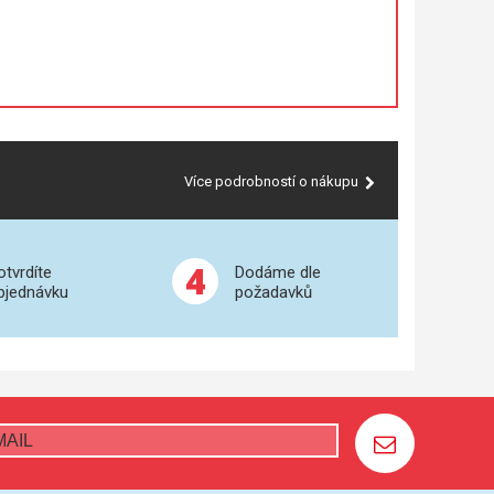
Více podrobností o nákupu
4
otvrdíte
Dodáme dle
bjednávku
požadavků