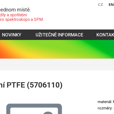
CZ
EN
jednom místě.
díly a spotřební
pro spektroskopii a SPM.
NOVINKY
UŽITEČNÉ INFORMACE
KONTA
ní PTFE (5706110)
materiál:
rozměry: 