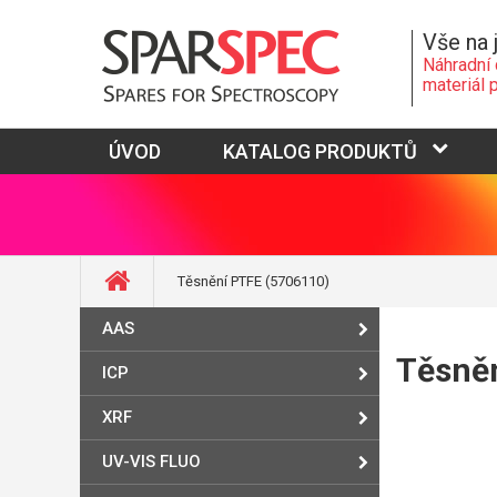
Vše na 
Náhradní 
materiál 
ÚVOD
KATALOG PRODUKTŮ
Těsnění PTFE (5706110)
AAS
Těsně
ICP
XRF
UV-VIS FLUO