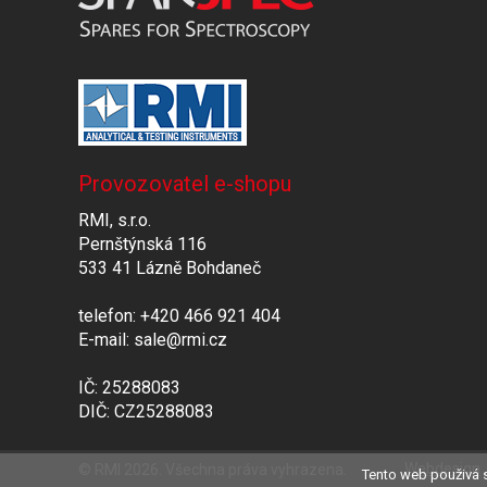
Provozovatel e-shopu
RMI, s.r.o.
Pernštýnská 116
533 41 Lázně Bohdaneč
telefon: +420 466 921 404
E-mail: sale@rmi.cz
IČ: 25288083
DIČ: CZ25288083
Webdesign
© RMI 2026. Všechna práva vyhrazena.
Tento web použivá s