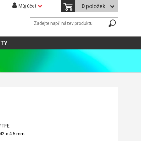
0
položek
Můj účet
KTY
 PTFE
42 x 4.5 mm