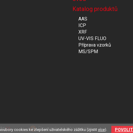
Katalog produktů
AAS
ICP
XRF
UV-VIS FLUO
Příprava vzorků
MS/SPM
Clevero
chytrý eshop na míru.
POVOLIT
oubory cookies ke zlepšení uživatelského zážitku (zjistit
více
).