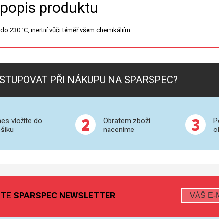
 popis produktu
 do 230 °C, inertní vůči téměř všem chemikáliím.
STUPOVAT PŘI NÁKUPU NA SPARSPEC?
2
3
es vložíte do
Obratem zboží
P
šíku
naceníme
o
JTE
SPARSPEC NEWSLETTER