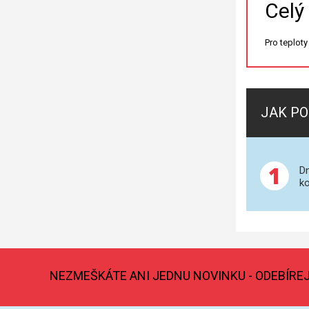
Celý
Pro teploty
JAK PO
1
Dn
ko
NEZMEŠKÁTE ANI JEDNU NOVINKU - ODEBÍRE