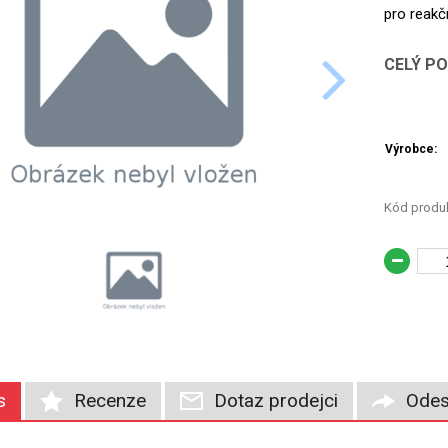
pro reakč
CELÝ P
Výrobce:
Kód produk
s
Recenze
Dotaz prodejci
Odes