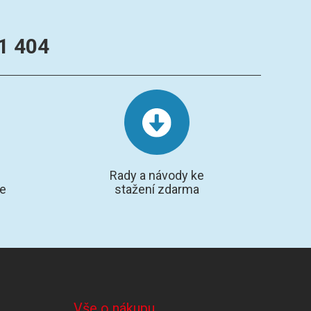
1 404
Rady a návody ke
te
stažení zdarma
Vše o nákupu