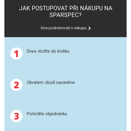
SPEKTROFOTOMETRY
JAK POSTUPOVAT PŘI NÁKUPU NA
SPARSPEC?
KYVETY
Více podrobností o nákupu
PŘÍPRAVA VZORKŮ
OTEVŘENÝ ROZKLAD
1
Dnes vložíte do košíku
MIKROVLNNÝ ROZKLAD
TLAKOVÉ AUTOKLÁVY
2
Obratem zboží naceníme
REAKČNÍ AUTOKLÁVY
TAVENÍ
3
Potvrdíte objednávku
LISOVÁNÍ
SPEX MLETÍ