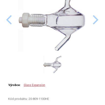
PERKINELMER
SHIMADZU
TELEDYNE LEEMAN
HORIBA (JOBIN YVONE)
GBC
ANALYTIK JENA
HADIČKY
STANDARDY
Výrobce:
Glass Expansion
SPECIÁLNÍ APLIKACE
Kód produktu:
20-809-1100HE
APLIKACE CETAC