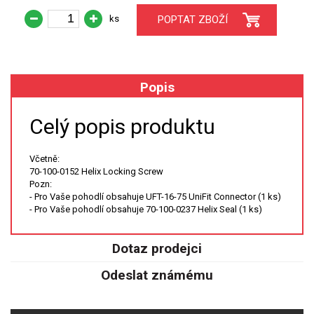
ks
POPTAT ZBOŽÍ
XRF
FÓLIE XRF
Popis
VZORKOVNICE XRF
Celý popis produktu
TAVENÍ
Včetně:
LISOVÁNÍ
70-100-0152 Helix Locking Screw
Pozn:
STANDARDNÍ ROZTOKY A RM
- Pro Vaše pohodlí obsahuje UFT-16-75 UniFit Connector (1 ks)
- Pro Vaše pohodlí obsahuje 70-100-0237 Helix Seal (1 ks)
UV-VIS FLUO
Dotaz prodejci
DETEKTORY HPLC
Odeslat známému
VÝBOJKY PRO UV/VIS