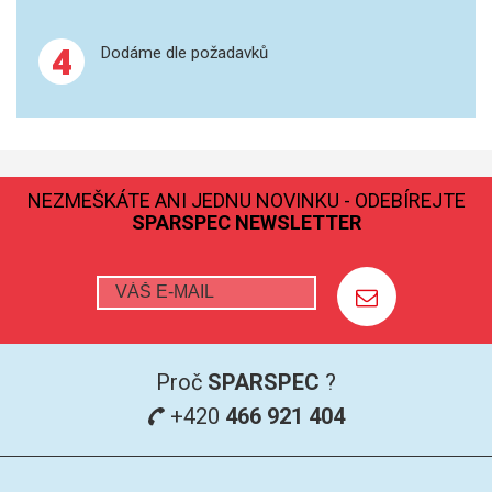
GRAFITOVÉ KELÍMKY
4
Dodáme dle požadavků
MS/SPM
PŘÍSLUŠENSTVÍ PRO MS
AFM SONDY
NEZMEŠKÁTE ANI JEDNU NOVINKU - ODEBÍREJTE
SPARSPEC NEWSLETTER
SUBSTRÁTY
SNOM
KALIBRACE
Proč
SPARSPEC
?
TERS
+420
466 921 404
RAMAN