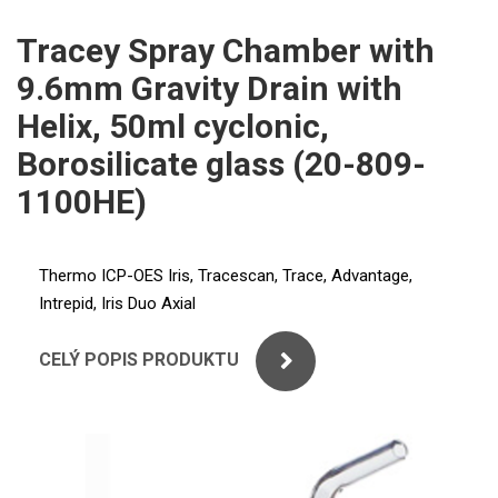
ICP
PERKINELMER
Tracey Spray Chamber with
XRF
9.6mm Gravity Drain with
SHIMADZU
UV-VIS FLUO
Helix, 50ml cyclonic,
THERMO ELECTRON (UNICAM)
Borosilicate glass (20-809-
Příprava vzorků
1100HE)
ANALYTIK JENA
MS/SPM
STANDARDY
Thermo ICP-OES Iris, Tracescan, Trace, Advantage,
ICP
Intrepid, Iris Duo Axial
AGILENT
CELÝ POPIS PRODUKTU
THERMO
SPECTRO