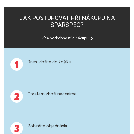
SPEKTROFOTOMETRY
JAK POSTUPOVAT PŘI NÁKUPU NA
KYVETY
SPARSPEC?
PŘÍPRAVA VZORKŮ
Více podrobností o nákupu
OTEVŘENÝ ROZKLAD
MIKROVLNNÝ ROZKLAD
1
Dnes vložíte do košíku
TLAKOVÉ AUTOKLÁVY
REAKČNÍ AUTOKLÁVY
2
Obratem zboží naceníme
TAVENÍ
LISOVÁNÍ
3
Potvrdíte objednávku
SPEX MLETÍ