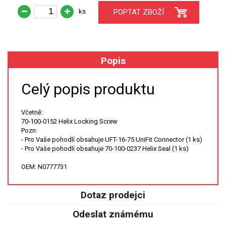
ks
POPTAT ZBOŽÍ
XRF
FÓLIE XRF
Popis
VZORKOVNICE XRF
Celý popis produktu
TAVENÍ
Včetně:
LISOVÁNÍ
70-100-0152 Helix Locking Screw
Pozn:
- Pro Vaše pohodlí obsahuje UFT-16-75 UniFit Connector (1 ks)
STANDARDNÍ ROZTOKY A RM
- Pro Vaše pohodlí obsahuje 70-100-0237 Helix Seal (1 ks)
UV-VIS FLUO
OEM: N0777731
DETEKTORY HPLC
Dotaz prodejci
VÝBOJKY PRO UV/VIS
Odeslat známému