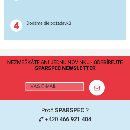
GRAFITOVÉ KELÍMKY
4
Dodáme dle požadavků
MS/SPM
PŘÍSLUŠENSTVÍ PRO MS
AFM SONDY
NEZMEŠKÁTE ANI JEDNU NOVINKU - ODEBÍREJTE
SUBSTRÁTY
SPARSPEC NEWSLETTER
SNOM
KALIBRACE
TERS
Proč
SPARSPEC
?
+420
466 921 404
RAMAN