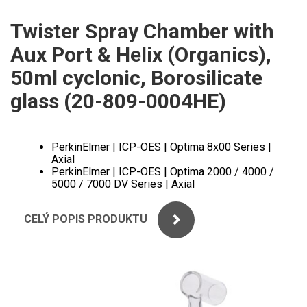
ICP
PERKINELMER
Twister Spray Chamber with
XRF
Aux Port & Helix (Organics),
SHIMADZU
UV-VIS FLUO
50ml cyclonic, Borosilicate
THERMO ELECTRON (UNICAM)
glass (20-809-0004HE)
Příprava vzorků
ANALYTIK JENA
MS/SPM
PerkinElmer | ICP-OES | Optima 8x00 Series |
STANDARDY
Axial
PerkinElmer | ICP-OES | Optima 2000 / 4000 /
5000 / 7000 DV Series | Axial
ICP
AGILENT
CELÝ POPIS PRODUKTU
THERMO
SPECTRO