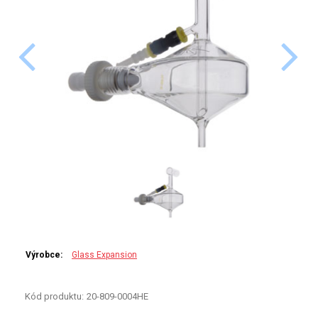
PERKINELMER
SHIMADZU
TELEDYNE LEEMAN
HORIBA (JOBIN YVONE)
GBC
ANALYTIK JENA
HADIČKY
STANDARDY
Výrobce:
Glass Expansion
SPECIÁLNÍ APLIKACE
Kód produktu:
20-809-0004HE
APLIKACE CETAC