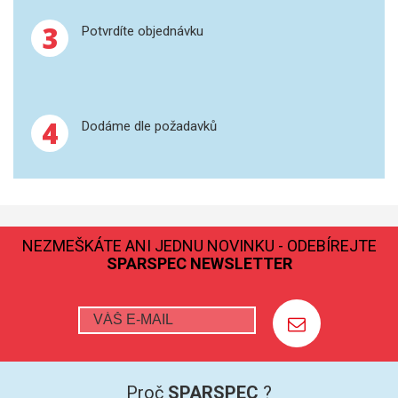
3
Potvrdíte objednávku
GRAFITOVÉ KELÍMKY
MS/SPM
PŘÍSLUŠENSTVÍ PRO MS
4
Dodáme dle požadavků
AFM SONDY
SUBSTRÁTY
NEZMEŠKÁTE ANI JEDNU NOVINKU - ODEBÍREJTE
SNOM
SPARSPEC NEWSLETTER
KALIBRACE
TERS
RAMAN
Proč
SPARSPEC
?