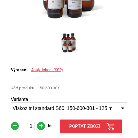
PERKINELMER
SHIMADZU
TELEDYNE LEEMAN
HORIBA (JOBIN YVONE)
GBC
Výrobce:
Analytichem (SCP)
ANALYTIK JENA
Kód produktu:
150-600-30X
HADIČKY
Varianta
STANDARDY
Viskozitní standard S60, 150-600-301 - 125 ml
SPECIÁLNÍ APLIKACE
ks
POPTAT ZBOŽÍ
APLIKACE CETAC