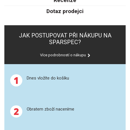
Recenze
SPEKTROFOTOMETRY
Dotaz prodejci
KYVETY
PŘÍPRAVA VZORKŮ
JAK POSTUPOVAT PŘI NÁKUPU NA
SPARSPEC?
OTEVŘENÝ ROZKLAD
Více podrobností o nákupu
MIKROVLNNÝ ROZKLAD
TLAKOVÉ AUTOKLÁVY
1
Dnes vložíte do košíku
REAKČNÍ AUTOKLÁVY
TAVENÍ
2
Obratem zboží naceníme
LISOVÁNÍ
SPEX MLETÍ