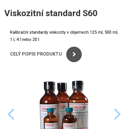
ICP
PERKINELMER
Viskozitní standard S60
XRF
SHIMADZU
UV-VIS FLUO
Kalibrační standardy viskozity v objemech 125 ml, 500 ml,
THERMO ELECTRON (UNICAM)
1 l, 4 l nebo 20 l
Příprava vzorků
ANALYTIK JENA
MS/SPM
CELÝ POPIS PRODUKTU
STANDARDY
ICP
AGILENT
THERMO
SPECTRO