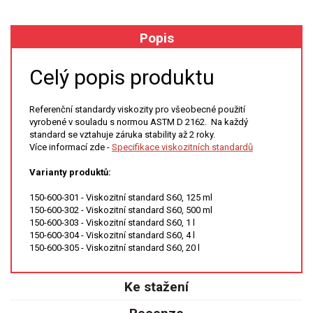
XRF
Popis
FÓLIE XRF
Celý popis produktu
VZORKOVNICE XRF
Referenční standardy viskozity pro všeobecné použití
vyrobené v souladu s normou ASTM D 2162. Na každý
TAVENÍ
standard se vztahuje záruka stability až 2 roky.
Více informací zde -
Specifikace viskozitních standardů
LISOVÁNÍ
Varianty produktů:
STANDARDNÍ ROZTOKY A RM
150-600-301 - Viskozitní standard S60, 125 ml
150-600-302 - Viskozitní standard S60, 500 ml
150-600-303 - Viskozitní standard S60, 1 l
UV-VIS FLUO
150-600-304 - Viskozitní standard S60, 4 l
150-600-305 - Viskozitní standard S60, 20 l
DETEKTORY HPLC
Ke stažení
VÝBOJKY PRO UV/VIS