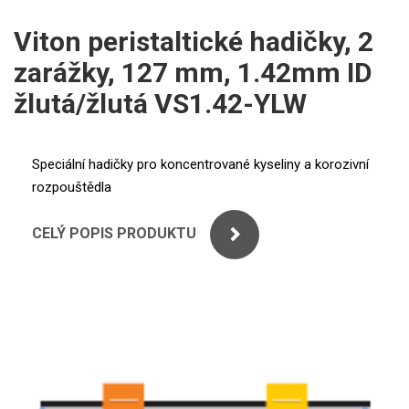
ICP
PERKINELMER
Viton peristaltické hadičky, 2
XRF
zarážky, 127 mm, 1.42mm ID
SHIMADZU
UV-VIS FLUO
žlutá/žlutá VS1.42-YLW
THERMO ELECTRON (UNICAM)
Příprava vzorků
ANALYTIK JENA
Speciální hadičky pro koncentrované kyseliny a korozivní
MS/SPM
rozpouštědla
STANDARDY
CELÝ POPIS PRODUKTU
ICP
AGILENT
THERMO
SPECTRO