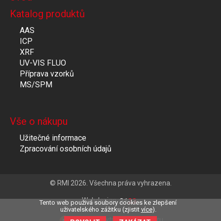
Katalog produktů
AAS
ICP
XRF
UV-VIS FLUO
Příprava vzorků
MS/SPM
Vše o nákupu
Užitečné informace
Zpracování osobních údajů
© RMI 2026. Všechna práva vyhrazena.
Webdesign
Tento web použivá soubory cookies ke zlepšení
uživatelského zážitku (zjistit
více
).
Clevero
chytrý eshop na míru.