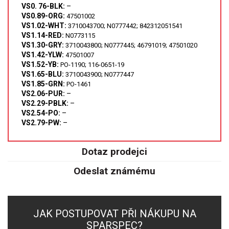
VS0. 76-BLK:
–
VS0.89-ORG:
47501002
VS1.02-WHT:
3710043700; N0777442; 842312051541
VS1.14-RED:
N0773115
VS1.30-GRY:
3710043800; N0777445; 46791019; 47501020
VS1.42-YLW:
47501007
VS1.52-YB:
PO-1190; 116-0651-19
VS1.65-BLU:
3710043900; N0777447
VS1.85-GRN:
PO-1461
VS2.06-PUR:
–
VS2.29-PBLK
:
–
VS2.54-PO:
–
VS2.79-PW:
–
Dotaz prodejci
Odeslat známému
JAK POSTUPOVAT PŘI NÁKUPU NA
SPARSPEC?