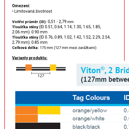
SPEKTROFOTOMETRY
Omezení:
• Limitovaná životnost
KYVETY
0,51 - 2,79
Vnitřní průměr (ID):
mm
(ID 0.51, 0.64, 1.14, 1.30, 1.65, 1.85,
Tloušťka stěny
PŘÍPRAVA VZORKŮ
2.06 mm): 0.90 mm
(ID 0.76, 0.89, 1.02, 1.42, 1.52, 2.29, 2.54,
Tloušťka stěny
2.79 mm): 0.85 mm
OTEVŘENÝ ROZKLAD
Celková délka:
175 mm (127 mm mezi zarážkami)
MIKROVLNNÝ ROZKLAD
Varianty produktu:
TLAKOVÉ AUTOKLÁVY
REAKČNÍ AUTOKLÁVY
TAVENÍ
LISOVÁNÍ
SPEX MLETÍ