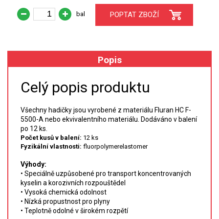
bal
POPTAT ZBOŽÍ
XRF
FÓLIE XRF
Popis
VZORKOVNICE XRF
Celý popis produktu
TAVENÍ
Všechny hadičky jsou vyrobené z materiálu
Fluran HC F-
LISOVÁNÍ
5500-A
nebo ekvivalentního materiálu.
Dodáváno v balení
po 12 ks.
STANDARDNÍ ROZTOKY A RM
Počet kusů v balení:
12 ks
Fyzikální vlastnosti:
fluorpolymerelastomer
UV-VIS FLUO
Výhody:
• Speciálně uzpůsobené pro transport koncentrovaných
DETEKTORY HPLC
kyselin a korozivních rozpouštědel
• Vysoká chemická odolnost
• Nízká propustnost pro plyny
VÝBOJKY PRO UV/VIS
• Teplotně odolné v širokém rozpětí