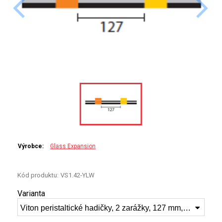
PERKINELMER
SHIMADZU
TELEDYNE LEEMAN
HORIBA (JOBIN YVONE)
GBC
ANALYTIK JENA
Výrobce:
Glass Expansion
HADIČKY
STANDARDY
Kód produktu:
VS1.42-YLW
Varianta
SPECIÁLNÍ APLIKACE
Viton peristaltické hadičky, 2 zarážky, 127 mm, 1.42mm ID žlutá/žlutá VS1.42-YLW
APLIKACE CETAC