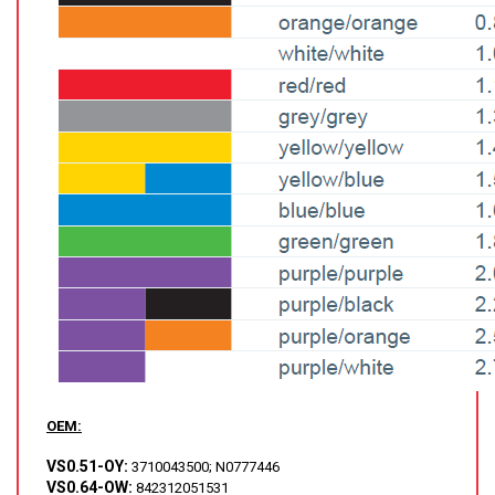
GRAFITOVÉ KELÍMKY
MS/SPM
PŘÍSLUŠENSTVÍ PRO MS
AFM SONDY
SUBSTRÁTY
SNOM
KALIBRACE
TERS
OEM:
RAMAN
VS0.51-OY:
3710043500; N0777446
VS0.64-OW:
842312051531