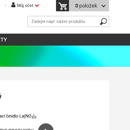
0
položek
Můj účet
KTY
ý
cí činidlo La(NO
)
3
3