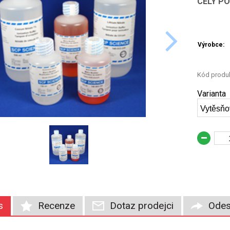
CELÝ P
Výrobce:
Kód produk
Varianta
s
Recenze
Dotaz prodejci
Odes