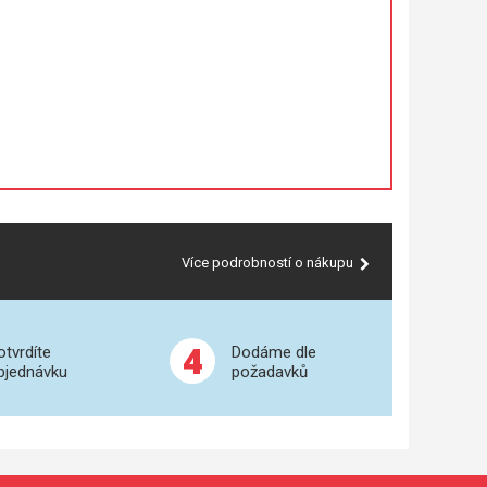
Více podrobností o nákupu
4
otvrdíte
Dodáme dle
bjednávku
požadavků