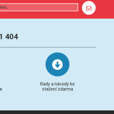
1 404
Rady a návody ke
te
stažení zdarma