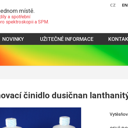
CZ
EN
jednom místě.
díly a spotřební
pro spektroskopii a SPM.
NOVINKY
UŽITEČNÉ INFORMACE
KONTA
ovací činidlo dusičnan lanthanit
Vytěsňova