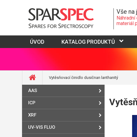
Vše na 
Náhradní 
materiál 
ÚVOD
KATALOG PRODUKTŮ
Vytěsňovací činidlo dusičnan lanthanitý
AAS
Vytěsň
ICP
XRF
UV-VIS FLUO