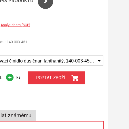
OPIS PRODUKTU
Analytichem (SCP)
tu:
140-003-451
Vytěsňovací činidlo dusičnan lanthanitý, 140-003-451 - 100 ml
ks
POPTAT ZBOŽÍ
lat známému