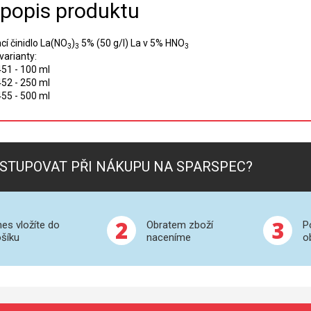
 popis produktu
cí činidlo La(NO
)
5% (50 g/l) La v 5% HNO
3
3
3
varianty:
51 - 100 ml
52 - 250 ml
55 - 500 ml
STUPOVAT PŘI NÁKUPU NA SPARSPEC?
2
3
es vložíte do
Obratem zboží
P
šíku
naceníme
o