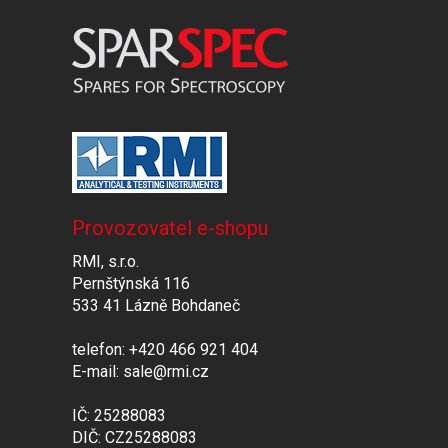
Provozovatel e-shopu
RMI, s.r.o.
Pernštýnská 116
533 41 Lázně Bohdaneč
telefon: +420 466 921 404
E-mail: sale@rmi.cz
IČ: 25288083
DIČ: CZ25288083