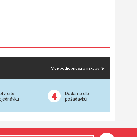
Více podrobností o nákupu
4
otvrdíte
Dodáme dle
bjednávku
požadavků