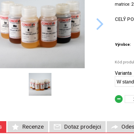
matrice: 2
CELÝ P
Výrobce:
Kód produk
Varianta
W standa
s
Recenze
Dotaz prodejci
Odes