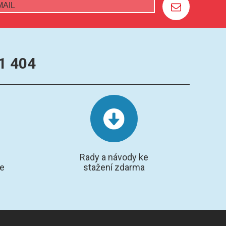
1 404
Rady a návody ke
te
stažení zdarma