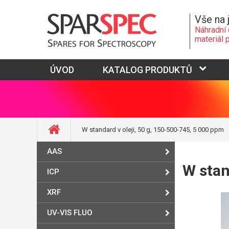
Vše na 
Náhradní 
materiál 
ÚVOD
KATALOG PRODUKTŮ
W standard v oleji, 50 g, 150-500-745, 5 000 ppm
AAS
W stan
ICP
XRF
UV-VIS FLUO