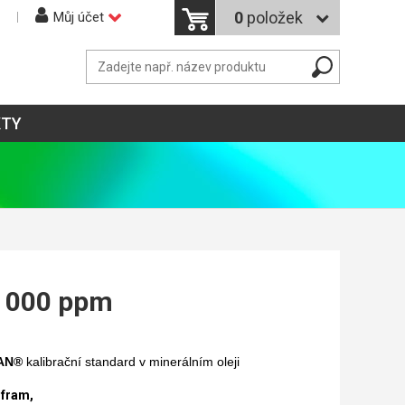
0
položek
Můj účet
KTY
 5 000 ppm
AN®
kalibrační standard v minerálním oleji
lfram
,