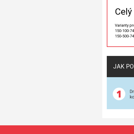
Celý
Varianty p
150-100-745
150-500-745
JAK PO
1
Dn
ko