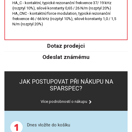
HA_C - kontaktní, typické rezonanční frekvence 37/ 19 kHz
SPEKTROFOTOMETRY
(rozptyl 10%), silové konstanty 0,65 / 26 N/m (rozptyl 20%)
HA_CNC - kontaktní/force modulation, typické rezonanční
KYVETY
frekvence 46 / 66 kHz (rozptyl 10%), silové konstanty 1,0 / 1,5
N/m (rozptyl 20%)
PŘÍPRAVA VZORKŮ
OTEVŘENÝ ROZKLAD
Dotaz prodejci
Odeslat známému
MIKROVLNNÝ ROZKLAD
TLAKOVÉ AUTOKLÁVY
JAK POSTUPOVAT PŘI NÁKUPU NA
REAKČNÍ AUTOKLÁVY
SPARSPEC?
TAVENÍ
Více podrobností o nákupu
LISOVÁNÍ
1
Dnes vložíte do košíku
SPEX MLETÍ