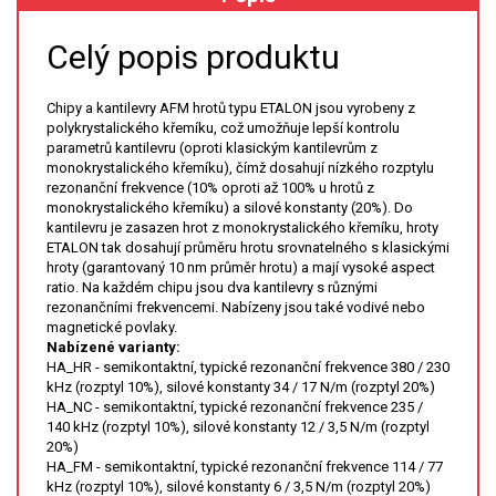
Celý popis produktu
XRF
FÓLIE XRF
Chipy a kantilevry AFM hrotů typu ETALON jsou vyrobeny z
polykrystalického křemíku, což umožňuje lepší kontrolu
parametrů kantilevru (oproti klasickým kantilevrům z
VZORKOVNICE XRF
monokrystalického křemíku), čímž dosahují nízkého rozptylu
rezonanční frekvence (10% oproti až 100% u hrotů z
TAVENÍ
monokrystalického křemíku) a silové konstanty (20%). Do
kantilevru je zasazen hrot z monokrystalického křemíku, hroty
ETALON tak dosahují průměru hrotu srovnatelného s klasickými
LISOVÁNÍ
hroty (garantovaný 10 nm průměr hrotu) a mají vysoké aspect
ratio. Na každém chipu jsou dva kantilevry s různými
rezonančními frekvencemi. Nabízeny jsou také vodivé nebo
STANDARDNÍ ROZTOKY A RM
magnetické povlaky.
Nabízené varianty:
UV-VIS FLUO
HA_HR - semikontaktní, typické rezonanční frekvence 380 / 230
kHz (rozptyl 10%), silové konstanty 34 / 17 N/m (rozptyl 20%)
HA_NC - semikontaktní, typické rezonanční frekvence 235 /
DETEKTORY HPLC
140 kHz (rozptyl 10%), silové konstanty 12 / 3,5 N/m (rozptyl
20%)
VÝBOJKY PRO UV/VIS
HA_FM - semikontaktní, typické rezonanční frekvence 114 / 77
kHz (rozptyl 10%), silové konstanty 6 / 3,5 N/m (rozptyl 20%)