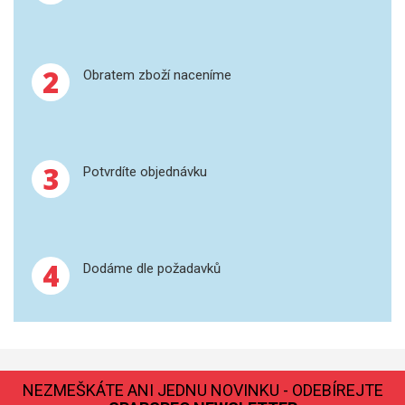
GRAFITOVÉ KELÍMKY
2
Obratem zboží naceníme
MS/SPM
PŘÍSLUŠENSTVÍ PRO MS
AFM SONDY
3
Potvrdíte objednávku
SUBSTRÁTY
SNOM
4
Dodáme dle požadavků
KALIBRACE
TERS
RAMAN
NEZMEŠKÁTE ANI JEDNU NOVINKU - ODEBÍREJTE