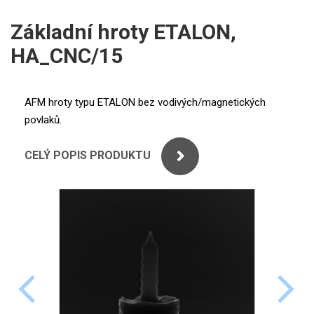
ICP
PERKINELMER
Základní hroty ETALON,
XRF
HA_CNC/15
SHIMADZU
UV-VIS FLUO
THERMO ELECTRON (UNICAM)
Příprava vzorků
AFM hroty typu ETALON bez vodivých/magnetických
povlaků.
ANALYTIK JENA
MS/SPM
CELÝ POPIS PRODUKTU
STANDARDY
ICP
AGILENT
THERMO
SPECTRO