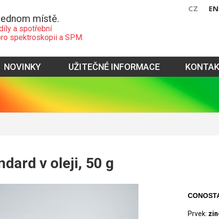
CZ
EN
jednom místě.
díly a spotřební
pro spektroskopii a SPM.
NOVINKY
UŽITEČNÉ INFORMACE
KONTA
dard v oleji, 50 g
CONOST
Prvek:
zin