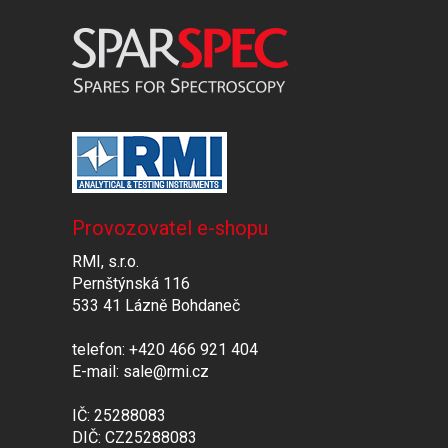
Provozovatel e-shopu
RMI, s.r.o.
Pernštýnská 116
533 41 Lázně Bohdaneč
telefon: +420 466 921 404
E-mail: sale@rmi.cz
IČ: 25288083
DIČ: CZ25288083