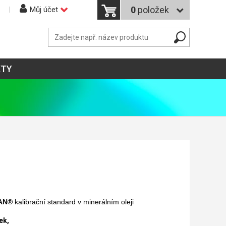
0
položek
Můj účet
KTY
AN®
kalibrační standard v minerálním oleji
ek,