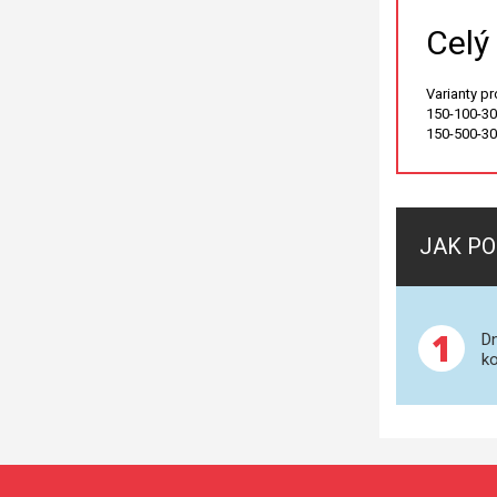
Celý
Varianty p
150-100-305
150-500-305
JAK PO
1
Dn
ko