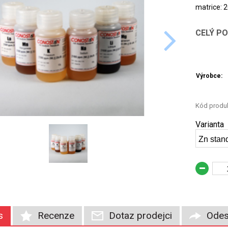
matrice: 2
CELÝ P
Výrobce:
Kód produk
Varianta
Zn stand
s
Recenze
Dotaz prodejci
Odes