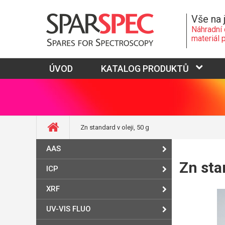
Vše na 
Náhradní 
materiál 
ÚVOD
KATALOG PRODUKTŮ
Zn standard v oleji, 50 g
AAS
Zn stan
ICP
XRF
UV-VIS FLUO